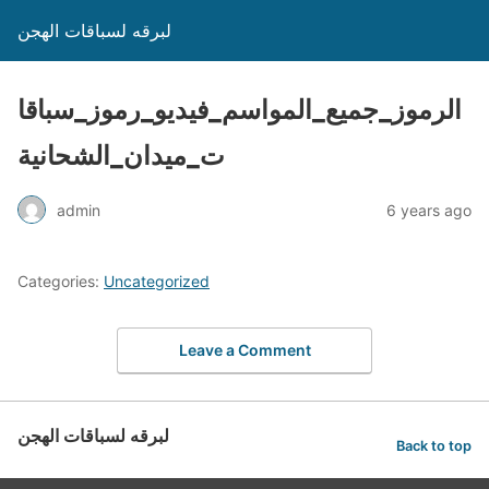
لبرقه لسباقات الهجن
الرموز_جميع_المواسم_فيديو_رموز_سباقا
ت_ميدان_الشحانية
admin
6 years ago
Categories:
Uncategorized
Leave a Comment
لبرقه لسباقات الهجن
Back to top