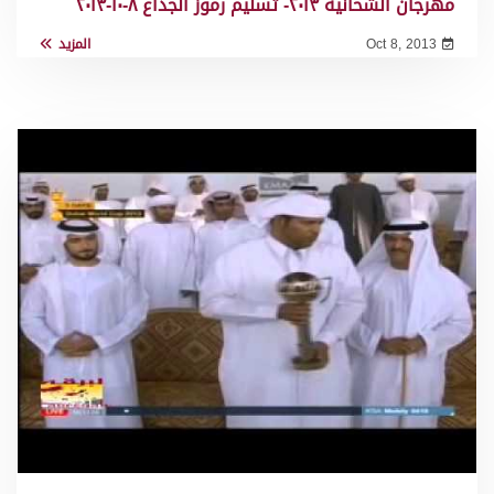
مهرجان الشحانية ٢٠١٣- تسليم رموز الجذاع ٨-١٠-٢٠١٣
Oct 8, 2013
المزيد