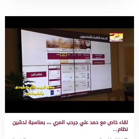
لقاء خاص مع حمد علي جرحب المري ،،، بمناسبة تدشين
نظام…