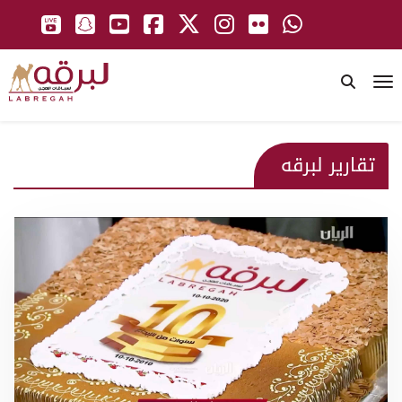
To
تقارير لبرقه