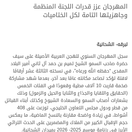
المهرجان عزز قدرات اللجنة المنظمة
وجاهزيتها التامة لكل الختاميات
.
.
.
.
لبرقه- الشحانية
سجل المهرجان السنوي للهجن العربية الأصيلة على سيف
حضرة صاحب السمو الشيخ تميم بن حمد آل ثاني أمير البلاد
المفدى “حفظه الله ورعاه”، في نسخته الثالثة عشر أرقامًا
لافتة تؤكد تصاعد مكانته عامًا بعد آخر، بعدما شهد مشاركة
ضخمة قاربت 10 آلاف مطية وقعودًا في الفئات الخمس
(الحقايق واللقايا والجذاع والثنايا والحيل والزمول) وذلك
بشعارات أصحاب السمو والسعادة الشيوخ وكذلك أبناء القبائل
من قطر ودول مجلس التعاون الخليجي، توزعت على 408
أشواط، في زيادة واضحة مقارنة بالنسخ الماضية، ما يعكس
حجم الإقبال الكبير من الملاك والمضمرين على الحدث التراثي
الأبرز في رزنامة موسم 2025- 2026 بميدان الشحانية.