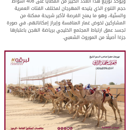
ويؤكد توزيع هذا العدد الكبير من المطايا على 408 أشواط
حجم التنوع الذي يتيحه المهرجان لمختلف الفئات العمرية
والسنّية، وهو ما يمنح الفرصة لأكبر شريحة ممكنة من
المشاركين لخوض غمار المنافسة وإبراز إمكاناتهم، في صورة
تجسد عمق ارتباط المجتمع الخليجي برياضة الهجن باعتبارها
جزءًا أصيلًا من الموروث الشعبي.
.