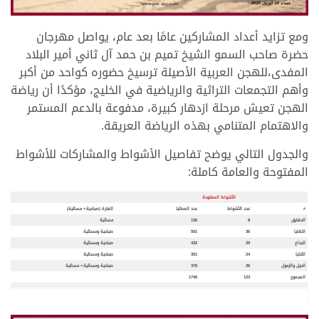
.
ومع تزايد أعداد المشاركين عامًا بعد عام، يواصل مهرجان
حضرة صاحب السمو الشيخ تميم بن حمد آل ثاني أمير البلاد
المفدى،للهجن العربية الأصيلة ترسيخ حضوره كواحد من أكبر
وأهم التجمعات التراثية والرياضية في الخليج، مؤكدًا أن رياضة
الهجن تعيش مرحلة ازدهار كبيرة، مدفوعة بالدعم المستمر
والاهتمام المتنامي بهذه الرياضة العريقة.
والجدول التالي يوضح تفاصيل الأشواط والمشاركات للأشواط
المفتوحة والعامة كاملة:
الأشواط المفتوحة
#
عدد الأشواط
عدد المطايا
الفترة (صباحية+ مسائية)
الحقايق
8
136
مسائية
اللقايا
36
501
صباحية ومسائية
الجذاع
29
432
صباحية ومسائية
الثنايا
24
301
صباحية ومسائية
الحيل والزمول
26
376
صباحية ومسائية+ مسائية
المجموع
123
1746
>
>