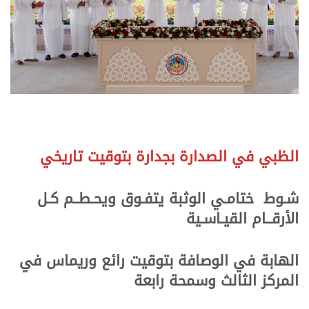
الظبي في الصدارة بجدارة بتوقيت تاريخي
شـوط ختامـي الوثبة يتفـوق ويحـطــم كـل
الأرقــام القيـاسـية
الهابة في الوصافة بتوقيت رائع وريماس في
المركز الثالث وسمحة رابعة