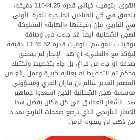
القوي، بتوقيت خيالي قدره 11044.25 دقيقة،
يتحقق في كل الميادين الخليجية للمرة الأولى
في التاريخ، فإن رفيقتها «الهابة» المملوكة
لهجن الشحانية أيضاً قد جاءت في وصافة
توقيتات الموسم، بتوقيت قدره 11.45.52 دقيقة،
لتؤكد مع «الظبي» أن هذا الإنجاز لم يتحقق
صدفة أو جاء من فراغ، بل جاء بتخطيط وتكتيك
محكم تم التخطيط له بعناية كبيرة وعمل رائع من
المضمر القدير سالم بن فاران المري ومسؤولي
مؤسسة هجن الشحانية الذين أسعدوا جماهير
هذا الشعار العملاق في كل مكان بفضل هذا
الإنجاز التاريخي الذي يرصع صفحات التاريخ بمداد
من ذهب لن يمحوه الزمن.
>