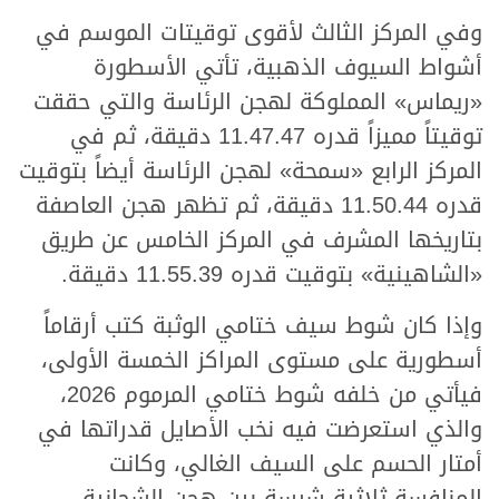
وفي المركز الثالث لأقوى توقيتات الموسم في
أشواط السيوف الذهبية، تأتي الأسطورة
«ريماس» المملوكة لهجن الرئاسة والتي حققت
توقيتاً مميزاً قدره 11.47.47 دقيقة، ثم في
المركز الرابع «سمحة» لهجن الرئاسة أيضاً بتوقيت
قدره 11.50.44 دقيقة، ثم تظهر هجن العاصفة
بتاريخها المشرف في المركز الخامس عن طريق
«الشاهينية» بتوقيت قدره 11.55.39 دقيقة.
وإذا كان شوط سيف ختامي الوثبة كتب أرقاماً
أسطورية على مستوى المراكز الخمسة الأولى،
فيأتي من خلفه شوط ختامي المرموم 2026،
والذي استعرضت فيه نخب الأصايل قدراتها في
أمتار الحسم على السيف الغالي، وكانت
المنافسة ثلاثية شرسة بين هجن الشحانية،