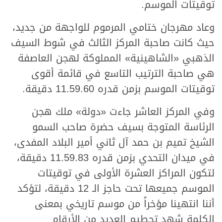
توقيتات الموسم.
وعاد مهرجان ختامي المرموم للواجهة من جديد،
حيث كانت صاحبة المركز الثالث في شوط السيف
الذهبي «الشاهينية» المملوكة لهجن العاصفة
هي صاحبة الترتيب التاسع في قائمة أقوى
توقيتات الموسم بزمن قدره 11.59.60 دقيقة.
وفي المركز العاشر جاءت «دولة» ملك هجن
الرئاسة المتوجة بسيف حضرة صاحب السمو
الشيخ تميم بن حمد آل ثاني أمير البلاد المفدى،
في ميدان التحدي بزمن قدره 11.59.83 دقيقة،
لتكون المراكز العشرة الأولى في توقيتات
الموسم جميعها تحت حاجز الـ 12 دقيقة، لتؤكد
أننا انتهينا مؤخراً من موسم تاريخي بمعنى
الكلمة شهد تحطيم العديد من الأرقام