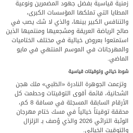
زمنية قياسية بفضل جهود المضمرين ونوعية
المطايا التي تملكها المؤسسات الكبرى،
والتنافس الكبير بينها، والذي لا شك يصب في
صالح الرياضة العريقة ومشجعيها ومنتميها الذين
استمتعوا بعروض خيالية في مختلف الختاميات
والمهرجانات في الموسم المنتهي في مايو
الماضي.
شوط خيالي وتوقيتات قياسية
وتزعمت الجوهرة النادرة «الظبي»
ملك هجن
الشحانية، قائمة أقوى التوقيتات وحطمت كل
الأرقام السابقة المسجلة في مسافة 8 كم،
محققة توقيتاً خيالياً في مسك ختام مهرجان
الوثبة التراثي 2026 والذي وُصف بـ الزلزال
والتوقيت الخيالي.