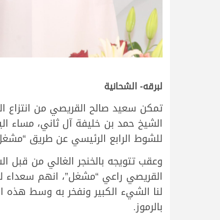
لبرقه- الشحانية
تمكن سعيد صالح القريصي من انتزاع الرمز
للشوط الرابع الرئيسي عن طريق “مشغل” الذي
وعقب تتويجه بالخنجر الغالي من قبل ا
القريصي راعي “مشغل”، انهم سعداء للغاي
لنا الشيء الكبير ونفخر به وسط هذه الك
بالرموز.