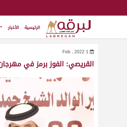
الرئيسية
الأخبار
1 Feb , 2022
القريصي: الفوز برمز في مهرجان س