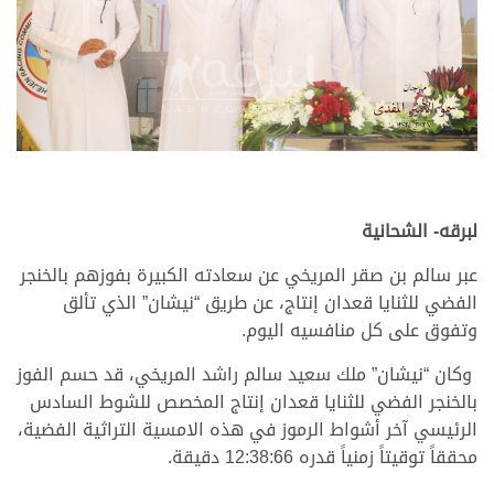
لبرقه- الشحانية
عبر سالم بن صقر المريخي عن سعادته الكبيرة بفوزهم بالخنجر
الفضي للثنايا قعدان إنتاج، عن طريق “نيشان” الذي تألق
وتفوق على كل منافسيه اليوم.
وكان “نيشان” ملك سعيد سالم راشد المريخي، قد حسم الفوز
بالخنجر الفضي للثنايا قعدان إنتاج المخصص للشوط السادس
الرئيسي آخر أشواط الرموز في هذه الامسية التراثية الفضية،
محققاً توقيتاً زمنياً قدره 12:38:66 دقيقة.