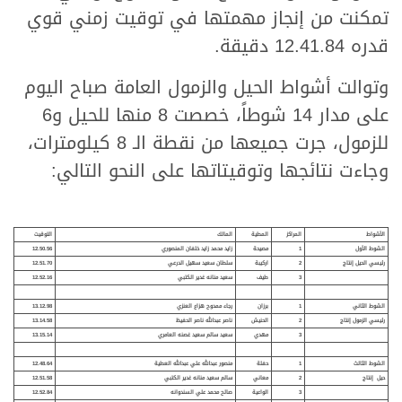
تمكنت من إنجاز مهمتها في توقيت زمني قوي
قدره 12.41.84 دقيقة.
وتوالت أشواط الحيل والزمول العامة صباح اليوم
على مدار 14 شوطاً، خصصت 8 منها للحيل و6
للزمول، جرت جميعها من نقطة الـ 8 كيلومترات،
وجاءت نتائجها وتوقيتاتها على النحو التالي:
الأشواط
المراكز
المطية
المالك
التوقيت
الشوط الأول
1
مصيحة
زايد محمد زايد خلفان المنصوري
12.50.56
رئيسي الحيل إنتاج
2
اركيبة
سلطان سعيد سهيل الدرعي
12.51.70
3
طيف
سعيد منانه غدير الكتبي
12.52.16
الشوط الثاني
1
برزان
رجاء ممدوح هزاع العنزي
13.12.98
رئيسي الزمول إنتاج
2
الحنيش
ناصر عبدالله ناصر الحفيظ
13.14.58
3
مهدي
سعيد سالم سعيد غصنه العامري
13.15.14
الشوط الثالث
1
حفلة
منصور عبدالله علي عبدالله العطية
12.48.64
حيل إنتاج
2
معاني
سالم سعيد منانه غدير الكتبي
12.51.58
3
الواعي
ة
صالح محمد علي السندوانه
12.52.84