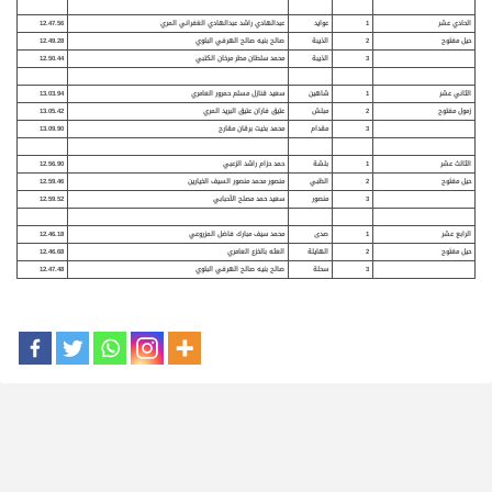
الحادي عشر
1
عوايد
عبدالهادي راشد عبدالهادي الغفراني المري
12.47.56
حيل مفتوح
2
الذيب
ة
صالح بنيه صالح الهرفي البلوي
12.49.28
3
الذيبة
محمد سلطان مطر مرخان الكتبي
12.50.44
الثاني عشر
1
شاهين
سعيد قنازل مسلم حمرور العامري
13.03.94
زمول مفتوح
2
مبلش
عتيق فاران عتيق البريد المري
13.05.42
3
مقدام
محمد بخيت برقان مقارح
13.09.90
الثالث عشر
1
بلش
ة
حمد حزام راشد الزعبي
12.56.90
حيل مفتوح
2
الظبي
منصور محمد منصور السيف الخيارين
12.59.46
3
منصور
سعيد حمد مصلح الأحبابي
12.59.52
الرابع عشر
1
صدى
محمد سيف مبارك فاضل المزروعي
12.46.18
حيل مفتوح
2
الهايل
ة
العثه بالخزع العامري
12.46.68
3
سحل
ة
صالح بنيه صالح الهرفي البلوي
12.47.48