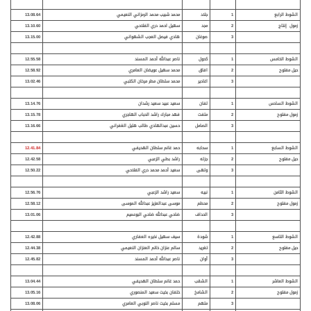
الشوط الرابع
1
جلاد
محمد شبيب محمد الرمزاني النعيمي
13.08.64
زمول إنتاج
2
مجد
سهيل احمد دري الفلاحي
13.10.60
3
صوغان
هادي فيصل العجب الشهواني
13.15.00
الشوط الخامس
1
كحول
ناصر عبدالله أحمد المسند
12.55.58
حيل مفتوح
2
افاق
محمد سهيل عويضان العامري
12.58.92
3
اغادير
محمد سلطان مطر مرخان الكتبي
13.02.46
الشوط السادس
1
لفان
سعيد عبيد سعيد رشدان
13.14.76
زمول مفتوح
2
ملفت
فهد مبارك راشد الحباب الهاجري
13.15.78
3
الصامل
حسين عبدالهادي طالب هليل الغفراني
13.16.66
الشوط السابع
1
سحابه
حمد غانم سلطان الهديفي
12.41.84
حيل مفتوح
2
جزله
راشد بطي الزعبي
12.42.58
3
ولهى
سعيد أحمد محمد دري الفلاحي
12.50.22
الشوط الثامن
1
نبيه
سعيد راشد الزعبي
12.56.76
زمول مفتوح
2
محطم
موسى عبدالعزيز عبدالله الموسى
12.58.12
3
الحداف
ضاحي عبدالله ضاحي البوعميم
13.01.06
الشوط التاسع
1
شود
ة
سيف سهيل نخيره العفاري
12.42.88
حيل مفتوح
2
تغريد
سالم عنزان خاتم العنزان النعيمي
12.44.38
3
أوان
ناصر عبدالله أحمد المسند
12.45.82
الشوط العاشر
1
الشقب
حمد غانم سلطان الهديفي
13.04.44
زمول مفتوح
2
الشامخ
خلفان بخيت سعيد المنصوري
13.05.16
3
ملهم
مسلم بخيت ناصر النوبي العامري
13.08.06