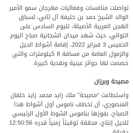
تواصلت منافسات وفعاليات مهرجان سمو الأمير
الوالد الشيخ حمد بن خليفة آل ثاني، لسباق
الهجن العربية الأصيلة، لليوم السادس على
التوالي، حيث شهد ميدان الشحانية صباح اليوم
الخميس 3 فبراير 2022، إقامة أشواط الحيل
والزمول العامة من مسافة 8 كيلومترات والتي
خصصت لها جوائز عينية ونقدية كبيرة.
مصيحة وبرزان
واستطاعت “مصيحة” ملك زايد محمد زايد خلفان
المنصوري، أن تخطف ناموس أول أشواط هذا
الصباح، بفوزها بناموس الشوط الأول الرئيسي
للحيل إنتاج، محققة توقيتاً زمنياً قدره 12:50:56
دقيقة.