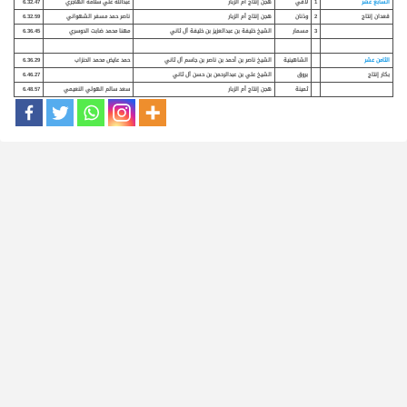
السابع عشر
1
لافي
هجن إنتاج أم الزبار
عبدالله علي سلامه الهاجري
6.32.47
قعدان إنتاج
2
وذنان
هجن إنتاج أم الزبار
ناصر حمد مسفر الشهواني
6.32.59
3
مسمار
الشيخ خليفة بن عبدالعزيز بن خليفة آل ثاني
مهنا محمد ضابت الدوسري
6.36.45
الثامن عشر
الشاهينية
الشيخ ناصر بن أحمد بن ناصر بن جاسم آل ثاني
حمد عايض محمد الحنزاب
6.36.29
بكار إنتاج
بروق
الشيخ علي بن عبدالرحمن بن حسن آل ثاني
6.46.27
ثمينة
هجن إنتاج أم الزبار
سعد سالم الهولي النعيمي
6.48.57