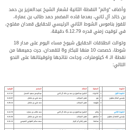
وأضاف “والم” النقطة الثانية لشعار الشيخ عبدالعزيز بن حمد
بن خالد آل ثاني، بعدما قاده المضمر حمد طالب بن عمارة،
للفوز بناموس الشوط الثاني الرئيسي للحقايق قعدان مفتوح،
في توقيت زمني قدره 6.12.79 دقيقة.
وتوالت انطلاقات الحقايق شيوخ مساء اليوم على مدار 18
شوطا، خصصت 10 منها للبكار و8 للقعدان، جرت جميعها من
نقطة الـ 4 كيلومترات، وجاءت نتائجها وتوقيتاتها على النحو
التالي:
الشوط
المطية
المالك
المضمر
التوقيت
الشوط الأول
1
الذاريات
الشيخ عبدالعزيز بن حمد بن خالد آل ثاني
عبدالرحمن سعيد الفسل
6.17.57
رئيسي البكار مفتوح
2
حور
هجن المرقاب
حمد علي بن حلفان
6.24.97
3
ملزومه
هجن المرقاب
حمد علي بن حلفان
6.25.13
الشوط الثاني
1
والم
الشيخ عبدالعزيز بن حمد بن خالد آل ثاني
حمد طالب بن عماره
6.12.79
رئيسي القعدان مفتوح
2
مشهور
هجن المرقاب
حمد علي بن حلفان
6.21.03
3
محافظ
هجن إنتاج أم الزبار
سعد سالم الهولي النعيمي
6.31.13