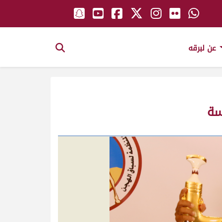
عن لبرقه
سة