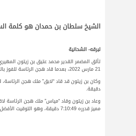
>
>
>
الشيخ سلطان بن حمدان هو كلمة ال
لبرقه- الشحانية
تألق المضمر القدير محمد عتيق بن زيتون المهيري
21 مارس 2022، بعدما قاد هجن الرئاسة للفوز بالخنجرين الذهبيين المخصصين للقايا قعدان مفتوح وعمانيات.
دقيقة.
وعاد بن زيتون وقاد “مياس” ملك هجن الرئاسة لا
مميز قدرره 7:10:49 دقيقة، وهو التوقيت الأفضل خلال أمسيتنا التراثية المميزة اليوم.
>