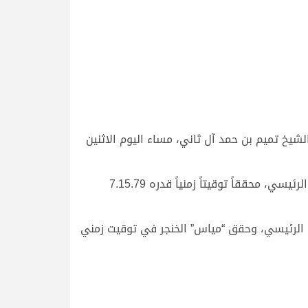
شيخ تميم بن حمد آل ثاني، مساء اليوم الاثنين
وكان بن زيتون قد قاد “لابق” ملك هجن الرئاسة، للفوز بالخنجر الذهبي للقايا قعدان مفتوح، المخصص للشوط الثاني الرئيسي، محققاً توقيتاً زمنياً قدره 7.15.79
ع الرئيسي، وحقق “مياس” الخنجر في توقيت زمني