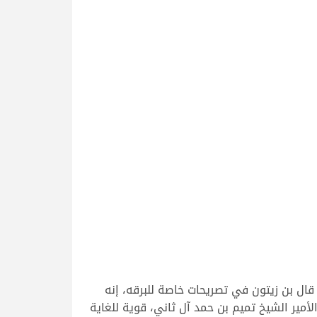
قال بن زيتون في تصريحات خاصة للبرقه، إنه
أمير الشيخ تميم بن حمد آل ثاني، قوية للغاية