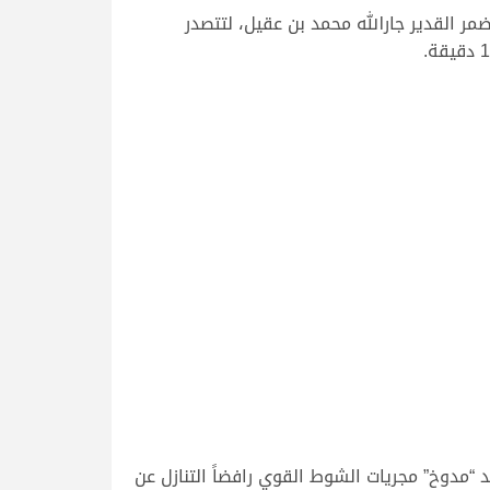
 القدير جارالله محمد بن عقيل، لتتصدر
“مدوخ” مجريات الشوط القوي رافضاً التنازل عن