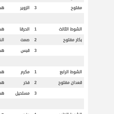
مفتوح
3
الزوير
هج
الشوط الثالث
1
الحرقا
هج
بكار مفتوح
2
صمت
الش
3
قبس
هج
الشوط الرابع
1
مكرم
هج
قعدان مفتوح
2
فخر
هج
3
مستحيل
هج