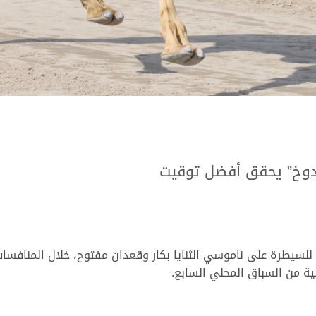
دوخ” يحقق أفضل توقيت
 للسيطرة على ناموسي الثنايا بكار وقعدان مفتوح، خلال المنافسا