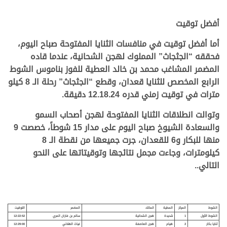
أفضل توقيت
أما أفضل توقيت في منافسات الثنايا المفتوحة صباح اليوم،
فحققه “الجثجاث” المملوك لهجن الشحانية، عندما قاده
المضمر المشاغب محمد بن خالد العطية للفوز بناموس الشوط
الرابع المخصص للثنايا قعدان، وقطع “الجثجاث” رحلة الـ 8 كيلو
مترات في توقيت زمني قدره 12.18.24 دقيقة.
وتوالت انطلاقات الثنايا المفتوحة لهجن أصحاب السمو
والسعادة الشيوخ صباح اليوم على مدار 15 شوطاً، خصصت 9
منها للبكار و6 للقعدان، جرت جميعها من نقطة الـ 8
كيلومترات، وجاءت مجمل نتائجها وتوقيتاتها على النحو
التالي..
الشوط
المركز
المطية
المالك
المضمر
التوقيت
الشوط الأول
1
شديدة
هجن الشحانية
سالم بن فاران المري
12:22:52
ثنايا بكار
2
هيام
هجن العاصفة
غياث الهلالي
12:29:00