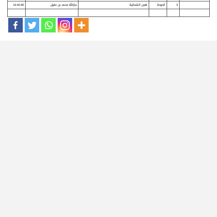
3
الدوحة
هجن الشحانية
جارالله محمد بن عقيل
12:41:92