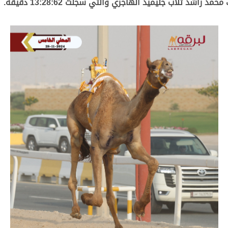
اشد ثلاب جليميد الهاجري والتي سجلت 13:28:62 دقيقة.