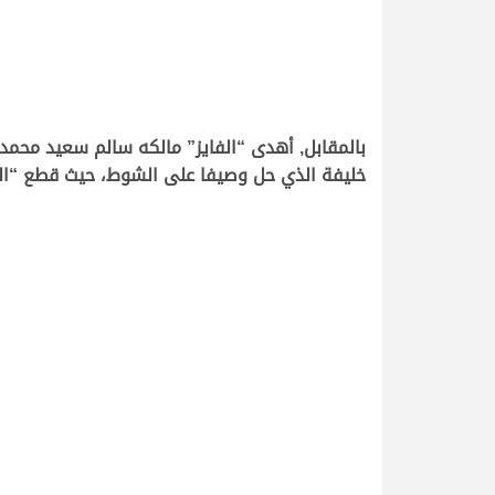
.
بالمقابل, أهدى “الفايز” مالكه سالم سعيد محمد
خليفة الذي حل وصيفا على الشوط، حيث قطع “الفايز” رحلة السباق في 13:30:45 دقيقة،
.