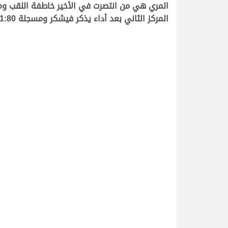
المركز الثاني بعد أداء يذكر فيشكر ومسجلة 13:01:80 دقيقة، ليكون المركز الثالث من نصيب “دروب” ملك عبدالله عبدالهادي سعيد ذروه المري.
.