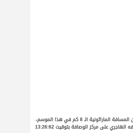
أما في فئة الحيل فكانت الأفضلية لشعار صالح حمد محمد ابوصلعه الذي قدم “الذيبة” لتحلق بأول نواميس الحيل من المسافة الماراثونية الـ 8 كم في هذا الموسم،
وقطعت “الذيبة” مسافة السباق في زمن مقداره 13:24:66 دقيقة، لتحل “نوف” ملك عبدالهادي حمد تريحيب بن نايفه الهاجري على مركز الوصافة بتوقيت 13:26:62