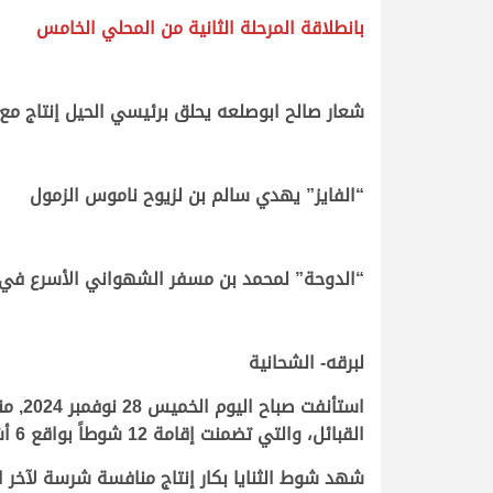
بانطلاقة المرحلة الثانية من المحلي الخامس
.
.
شعار صالح ابوصلعه يحلق برئيسي الحيل إنتاج مع 
.
.
“الفايز” يهدي سالم بن لزيوح ناموس الزمول
.
.
“الدوحة” لمحمد بن مسفر الشهواني الأسرع في م
.
.
لبرقه- الشحانية
استأ
القبائل، والتي تضمنت إقامة 12 شوطاً بواقع 6 أشواط لكل منها، جاءت جميعها من مسافة الثمانية كيلو مترات.
شهد شوط الثنايا بكار إنتاج منافسة شرسة لآخر 