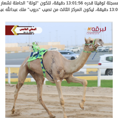
المري هي من انتصرت في الأخير خاطفة اللقب ومسجلة توقيتا قدره :56