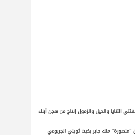
س والتي خصصت لفئتي الثنايا والحيل والزمول إنتاج من هجن أبناء
 “منصورة” ملك جابر بخيت ثويني الجربوعي