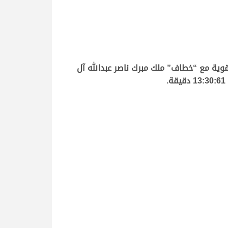
وية مع “خطاف” ملك مبرك ناصر عبدالله آل