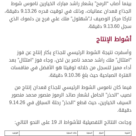
بينما أصاب “الرمح” بشعار راشد مبارك الخيارين ناموس شوط
الجذاع قعدان عمانيات، وذلك في توقيت قدره 9.13.26 دقيقة،
تاركا مركز الوصيف لـ”شهلول” ملك علي فرج بن دلموك الذي
سجل 9.13.60 دقيقة.
أشواط الإنتاج
وأسفرت نتيجة الشوط الرئيسي للجذاع بكار إنتاج عن فوز
“امتثال” ملك راشد محمد ناصر بن لخن، وجاء فوز “امتثال” بعد
أداء مميز لتسجل من خلاله توقيتا هو الأفضل في منافسات
الفترة الصباحية حيث بلغ 9.10.36 دقيقة.
فيما كان ناموس الشوط الرئيسي للجذاع قعدان إنتاج من
نصيب “الحذر” الحامل لشعار صائد الرموز منصور محمد منصور
السيف الخيارين، حيث قطع “الحذر” رحلة السباق في 9.14.26
دقيقة.
وجاءت النتائج التفصيلية للأشواط الـ 19 على النحو التالي:
الشوط
المركز
المطية
مالك المطية
التوقيت