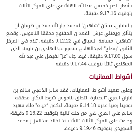
بشعار ناصر خميس عبدالله الهاشمي على المركز الثالث
بتوقيت 9.17.16 دقيقة.
بالمقابل، تمكن “شاهين” لمحمد جارالله حمد بن ظرمان أن
يتألق ويعتلي عرش القعدان المفتوح محققا الناموس، وقطع
“شاهين” مسافة السباق في 9.12.22 دقيقة، تلاه في المركز
الثاني “وضاح” لعبدالهادي منصور عبدالهادي بن نايفه الذي
سجل 9.17.00 دقيقة، فيما جاء “عز” لفيصل علي عبدالله
المهندي ثالثا بتوقيت 9.17.44 دقيقة.
أشواط العمانيات
وعلى صعيد أشواط العماينات، فقد ساير الذهبي سالم بن
فاران المري “الطيارة” لتحلق بناموس شوط البكار، محققة
توقيتا زمنيا قدره 9.14.18 دقيقة، لتكون “خيرة” ملك فهيد
سالم علي المري هي من حلت ثانية بتوقيت 9.16.22 دقيقة،
وجاءت على المركز الثالث “الشايبة” لخالد عبدالعزيز محمد
السويدي بتوقيت 9.19.46 دقيقة.