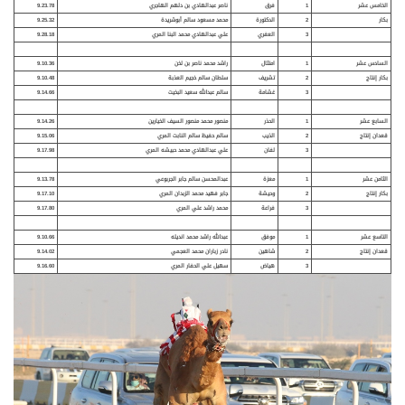
الخامس عشر
1
فرق
ناصر عبدالهادي بن دلهم الهاجري
9.23.78
بكار
2
الدكتورة
محمد مسعود سالم أبوشريدة
9.25.32
3
العفري
علي عبدالهادي محمد البنا المري
9.28.18
السادس عشر
1
امتثال
راشد محمد ناصر بن لخن
9.10.36
بكار إنتاج
2
تشريف
سلطان سالم خجيم العذبة
9.10.48
3
غشامة
سالم عبدالله سعيد البخيت
9.14.66
السابع عشر
1
الحذر
منصور محمد منصور السيف الخيارين
9.14.26
قعدان إنتاج
2
الذيب
سالم حفيظ سالم النابت المري
9.15.06
3
لفان
علي عبدالهادي محمد حبيشه المري
9.17.98
الثامن عشر
1
معزة
عبدالمحسن سالم جابر الجربوعي
9.13.78
بكار إنتاج
2
وحيشة
جابر فهيد محمد الزبدان المري
9.17.10
3
فراعة
محمد راشد علي المري
9.17.80
التاسع عشر
1
موفق
عبدالله راشد محمد انديله
9.10.66
قعدان إنتاج
2
شاهين
نادر زباران محمد العجمي
9.14.02
3
هياض
سهيل علي الحفار المري
9.16.60