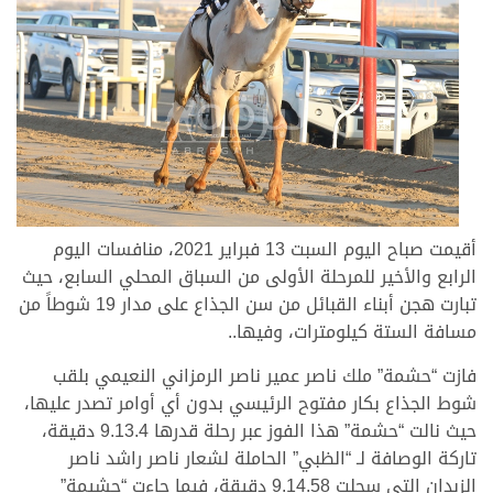
أقيمت صباح اليوم السبت 13 فبراير 2021، منافسات اليوم
الرابع والأخير للمرحلة الأولى من السباق المحلي السابع، حيث
تبارت هجن أبناء القبائل من سن الجذاع على مدار 19 شوطاً من
مسافة الستة كيلومترات، وفيها..
فازت “حشمة” ملك ناصر عمير ناصر الرمزاني النعيمي بلقب
شوط الجذاع بكار مفتوح الرئيسي بدون أي أوامر تصدر عليها،
حيث نالت “حشمة” هذا الفوز عبر رحلة قدرها 9.13.4 دقيقة،
تاركة الوصافة لـ “الظبي” الحاملة لشعار ناصر راشد ناصر
الزبدان التي سجلت 9.14.58 دقيقة، فيما جاءت “حشيمة”