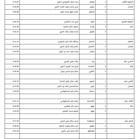
الشوط الثامن
1
هياض
حمد سعيد الجربوعي المري
9.14.04
قعدان
2
عفرين
علي محمد سعيد النابت المري
9.16.08
3
شاهين
فاران عتيق محمد البريد
9.20.98
الشوط التاسع
1
ابتزاز
علي حمد المقارح
9.20.18
بكار
2
جلادة
سعود صالح القمرا
9.21.90
3
هوايل
محمد مبارك راشد المري
9.22.12
العاشر
1
الحصان
عبدالله خالد ناصر الحميدي
9.11.14
قعدان
2
الشامخ
صالح راشد شابل المري
9.12.94
3
مبلش
محمد بخيت حمد بن قريع
9.15.85
الحادي عشر
1
ريبا
راشد بطي الزعبي
9.18.28
بكار
2
المتحدة
فرج حمد البريص المري
9.18.66
3
الظبي
سالم جابر محسن جبران
9.20.46
الثاني عشر
1
منصور
راشد صالح هزاع العذبة
9.16.76
قعدان
2
فريح
عبدالمحسن راشد زيد الحيح
9.17.60
3
عساف
سالم عامر المدهوشي
9.19.58
الثالث عشر
1
العاصمة
سالم عامر المدهوشي
9.21.72
بكار
2
بروق
حسن زايد العتيبي
9.22.88
3
بروق
منصور محمد الخيارين
9.23.30
الرابع عشر
1
مشهورة
محمد سالم علي المري
9.17.00
بكار
2
عناوين
حمد سالم مبخوت الحنيتم
9.20.84
3
شواهيق
خالد محمد علي المري
9.21.22