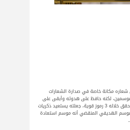
 شعاره مكانة خاصة في صدارة الشعارات
ر موسمين، لكنه حافظ على هدوئه وأبقى على
آماله في العودة لمنصات التتويج من جديد، واستعاد جزءاً كبيراً من رونقه في الموسم المنقضي 2022-2023 والذي حقق خلاله 3 رموز قوية، جعلته يستعيد ذكريات
لى موسم الهديفي المنقضي أنه موسم استعادة