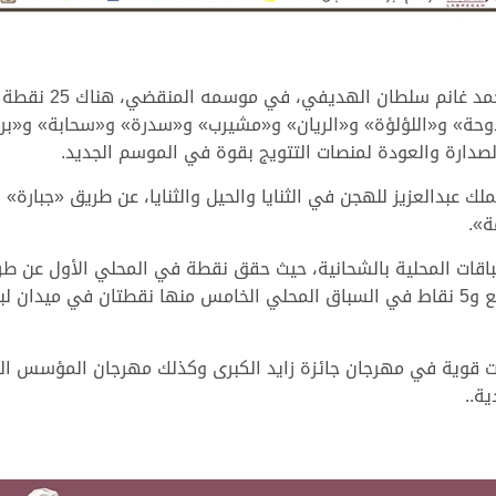
وبخلاف الرموز الثلا
دوحة» و«اللؤلؤة» و«الريان» و«مشيرب» و«سدرة» و«سحابة» و«ب
لصدارة والعودة لمنصات التتويج بقوة في الموسم الجديد.
عبدالعزيز للهجن في الثنايا والحيل والثنايا، عن طريق «جبارة»
ة».
 قوية في مهرجان جائزة زايد الكبرى وكذلك مهرجان المؤسس الش
ة..