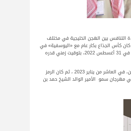
و رقم ليس بقليل في ظل ارتفاع حدة التنافس بين الهجن الخليجية في مختلف
ول كان كأس الجذاع بكار عام مع «اليوسفية» في
مهرجان ولي عهد المملكة العربية السعودية، وافتتحت «اليوسفية» موسم الهديفي بكأس الجذاع بكار بالسعودية في 31 أغسطس 2022، بتوقيت زمني قدره
قبل أن يضيف «الشوزن» الرمز الثاني لأبوناصر بفوزه برمز الجذاع قعدان عام في مهرجان جائزة الملك عبدالعزيز للهجن، في العاشر من يناير 2023 ، ثم كان الرمز
في مهرجان سمو الأمير الوالد الشيخ حمد بن