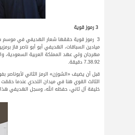
3 رموز قوية
ميادين السباقات، الهديفي أبو أبو ناصر فاز برمز
7.38.92 دقيقة.
الثالث القوي هنا في ميدان التحدي عندما حققت «
خليفة آل ثاني، حفظه الله، وسجل الهديفي هذا الإنجاز بتاريخ