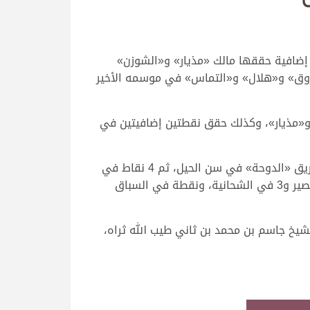
ثة القوية التي حققها شعار حمد غانم سلطان الهديفي، في موسمه المنقضي، هناك 25 نقطة إضافية حققها مالك «مذيار» و«الشوزن»
روق» و«هلال» و«التماس» في موسمه الأخير
 و«مذيار»، وكذلك حقق نقطتين إضافيتين في
ثم تذوق الهديفي طعم الانتصار في مختلف السباقات المحلية بالشحانية، حيث حقق نقطة في المحلي الأول عن طريق «الدوحة» في سن الحيل، ثم 4 نقاط في
السباق المحلي الثالث، ونقطتين في المحلي الرابع و5 نقاط في السباق المحلي الخامس منها نقطتان في ميدان لبصير و3 في الشحانية، ونقطة في السباق
يخ جاسم بن محمد بن ثاني طيب الله ثراه،