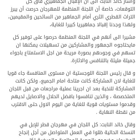
وأشار خالد النابت الى أن الإقبال الجماهيري فاق كل
التوقعات، خاصة أن اللجنة المنظمة للمهرجان حرصت أن يبرز
التراث القطري الثري أمام الجماهير من السائحين والمقيمين،
ولهذا وجدنا إقبالا جماهيريا كبيرا للغاية،
مشيرا الى أنهم في اللجنة المنظمة حرصوا على توفير كل
مايحتاجوه الجمهور والمشاركين من تسهيلات يمكنها ان
تسهم في وجودهم بصورة مريحة من اجل الاستمتاع باجواء
جميلة مليئة بالتنافس والاثارة.
و قال رئيس اللجنة اللوجستية ان مستوى المنافسة جاء قويا
للغاية لان المشاركة كانت متاحة امام الجميع، ولكن كانت
المشاركة للنخبة بعد ان اجرينا عملية مراجعات من قبل اللجان
المتخصصة ، والذين تنافسوا بافضل الحلال والاصايل لديهم
وقدموا مستويات قوية للغاية من اليوم الاول حتى الاقترب
من نقطة النهاية .
وقال خالد النابت: كل اللجان في مهرجان قطر للإبل في
النسخة الحالية ظلوا في العمل المتواصل من أجل إنجاح