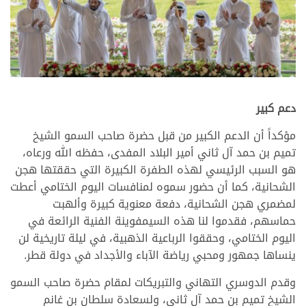
دعم كبير
مؤكداً أن الدعم الكبير من قبل حضرة صاحب السمو الشيخ
تميم بن حمد آل ثاني أمير البلاد المفدى، حفظه الله ورعاه،
هو السبب الرئيسي لهذه الطفرة الكبيرة التي حققتها هجن
الشحانية، كما أن حضور سموه لمنافسات اليوم الختامي أعطت
لمضمري هجن الشحانية، دفعة معنوية كبيرة وألهبت
حماسهم، فقدموا لنا هذه السيمفوينة الفنية الرائعة في
اليوم الختامي، وحققوا الرباعية الذهبية، في ليلة تاريخية لن
ينساها جمهور ومحبي رياضة الآباء والأجداد في دولة قطر.
وقدم الدوسري التهاني والتبريكات لمقام حضرة صاحب السمو
الشيخ تميم بن حمد آل ثاني، ولسعادة سلطان بن غانم