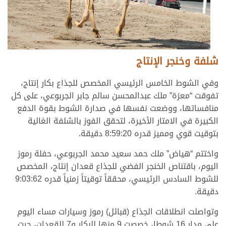
شلفة وخنجر الإنتاج
وفي الشوط الخامس الرئيسي المخصص للجذاع بكار إنتاج،
تفوقت “معزة” ملك عبدالمحسن سالم جابر الجربوعي، على كل
منافساتها، ووضعت نفسها في صدارة الشوط بقوة الدفع
الكبيرة في الامتار الأخيرة، لتحقق الفوز بالشلفة الغالية
بتوقيت قوي ومميز قدره 8:59:20 دقيقة.
واختتم “هياض” ملك حمد سعيد محمد الجربوعي، حفلة رموز
اليوم، باقتناص الخنجر الفضي للجذاع قعدان إنتاج، المخصص
للشوط السادس الرئيسي، محققاً توقيتاً زمنياً قدره 9:03:62
دقيقة.
وتواصلت انطلاقات الجذاع (قبائل) رموز وسيارات مساء اليوم
على مدار 16 شوطا، خصصت 9 منها للبكار و7 للقعدان، جرت