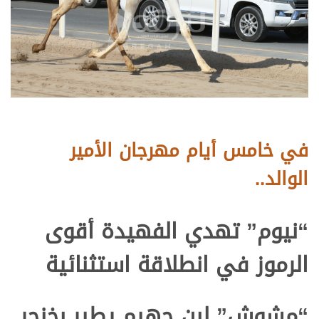
في خامس أيام مهرجان الأمير
الوالد..
“نيوم” تهدي الفهيدة أقوى
الرموز في انطلاقة استثنائية
“مشوش” لبن جهيم يطير بخنجر