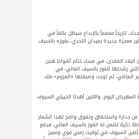
اد، تاريخاً مفعماً بالإبداع سيظل عالقاً في
طير معجزة جديدة بميدان التحدي، بفوزه بالسيف
ر البلاد المفدى، في مسك ختام أشواط هجن
س 2024، وصدقت «نجاح» على كل التوقعات التي رشحتها للفوز بالسيف الغالي، في
ر الماضي، ثم توجت وصيفتها «العزوم» ملك
 المهرجان اليوم، واللتين أهدتا الخييلي السيوف
غ 5 ملايين ريال لم يتحقق بالصدفة، بل جاء عن جدارة واستحقاق وتفوق واضح لهذا الشعار
طة ذكية تضمن له الفوز بالسيف الغالي، فدفع
وز بأغلى السيوف في توقيت زمني قوي ومميز