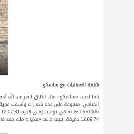
.
شلفة العمانيات مع ساسكو
كما نجحت «ساسكو» ملك الأنيق ناصر عبدالله أح
الختامي، متفوقة على عدة شعارات وأسماء قوية 
ب
12.09.74 دقيقة، فيما جاءت «مذيار» ملك حمد غانم الهديفي في المركز الثالث بتوقيت قدره 12.10.85 دقيقة.
.