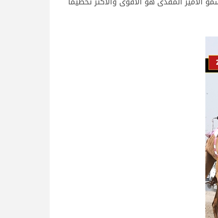
القبائل، قدره 11.57.28 دقيقة، لتؤكد أن مهرجان سمو الأمير المفدى هو الأقوى والأكثر تحطيماً