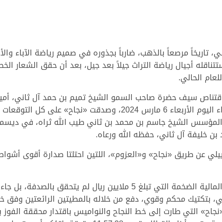
 تاريخاً مرصعاً بالذهب، ضارباً بجذوره في صميم رياضة الآباء والأجد
ناقله أجيال رياضة التراث جيلاً بعد جيل، بعد أن حقق الشعار الخ
لعام الحالي.
اقتناص سيف حضرة صاحب السمو الشيخ تميم بن حمد آل ثاني، أمي
أبناء القبائل، بمهرجان سموه بميدان التحدي مساء اليوم الأربعاء 6 مار
المؤسس الشيخ جاسم بن محمد بن ثاني طيب الله ثراه، في ديسمب
 بن خليفة آل ثاني، حفظه الله ورعاه.
ييلي عن طريق «نجاح» و«العزوم»، اللتين احتلتا صدارة أقوى أشواط
فوز «نجاح» بسيف سمو الأمير المفدى، والجائزة المالية الضخمة التي تبل
 بتكتيك محكم وقوي، دفع من خلاله بالمطيتين الرائعتين وفق خ
م «نجاح» التي طارت إلى خط النجاح والنواميس باقتدار محققة الف