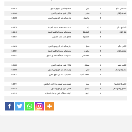
السادس عشر
1
حوم
محمد راشد بن بعيران المري
6:10:70
قعدان إنتاج
2
مفرج
فاران عتيق بن قريع المري
6:11:06
3
عزالجيش
جابر سالم جابر الجربوعي المري
6:11:38
السابع عشر
1
رغد
محمد فهد محمد سعيد العيدة
6:15:78
بكار إنتاج
2
العفريتة
محمد وليد محمد إبراهيم السيد
6:16:40
3
الصالحية
فاضل ظفر راشد الهاجري
6:20:14
الثامن عشر
1
معزز
جابر سالم جابر الجربوعي المري
6:06:58
قعدان إنتاج
2
عشيرج
محمد وليد محمد ابراهيم السيد
6:14:84
3
المهندس
سالم حمد عبدالله سعد بن شعيل
6:16:42
التاسع عشر
1
مخيفة
فاران عتيق بن قريع المري
6:01:26
بكار إنتاج قطر
2
تحذير
جابر سالم جابر الجربوعي المري
6:06:06
3
المستشارة
خالد بخيت حمد بن قريع المري
6:08:72
الشوط العشرون
1
محذر
تريحيب حمد تريحيب بن نايفه الهاجري
6:10:74
قعدان إنتاج قطر
2
مزاحم
فاران عتيق بن قريع المري
6:11:10
3
ذيبان
خليفه عبدالله علي عبدالله العطية
6:17:32