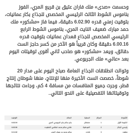
وحسمت
«صدى» ملك
فاران عتيق بن قريع المري
، الفوز
بناموس الشوط الثالث الرئيسي المخصص للجذاع بكار عمانيات،
بتوقيت زمني قدره 6.02.90 دقيقة، فيما فاز
«مشكور»
ملك
حمد مبارك ضعيف النايت المري
، بناموس الشوط الرابع
الرئيسي المخصص للجذاع قعدان عمانيات بتوقيت قدره
6.00.16 دقيقة وكان قريباً هو الآخر من كسر حاجز الست
دقائق، ويعد
«مشكور» هو صاحب ثاني أقوى توقيتات اليوم
بعد «عالي» ملك الجربوعي.
وتوالت انطلاقات الجذاع العامة صباح اليوم على مدار 20
شوطاً، خصصت الست الأخيرة منها للإنتاج، منها شوطان إنتاج
قطر، وجرت جميع المنافسات من مسافة 4 كم، وجاءت نتائجها
وتوقيتاتها التفصيلية على النحو التالي..
الأشواط
المراكز
المطية
المالك
التوقيت
الشوط الأول
1
صفطان
جابر سالم جابر الجربوعي المري
6:02:54
رئيسي البكار
2
العيدهية
هادي سالم محمد قطامي الفهيده
6:02:90
مفتوح
3
شاده
سالم محمد بن عجيان المري
6:11:62