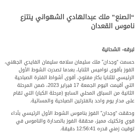
“الصنع” ملك عبدالهادي الشهواني ينتزع
ناموس القعدان
لبرقه- الشحانية
حسمت “وجدان” ملك سليمان سلامه سليمان الفايدي الجهني،
الفوز بأقوى نواميس الثنايا، بعدما تصدرت الشوط الأول
الرئيسي للثنايا بكار مفتوح، أقوى أشواط الفترة الصباحية
التي أقيمت اليوم الجمعة 17 فبراير 2023، ضمن المرحلة
الثانية من السباق المحلي السابع (مرحلة الكبار) التي تقام
على مدار يوم واحد بالفترتين الصباحية والمسائية.
وحققت “وجدان” الفوز بناموس الشوط الأول الرئيسي بأداء
قوي وتكتيك مميز، محققة الفوز بالصدارة والناموس في
توقيت زمني قدره 12:56:41 دقيقة.
>