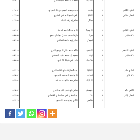
3
المدينة
سعد محمد سعد النابت المري
13:09:77
الشوط الثامن
1
شَّباب
خميس محمد خميس عويضة المريخي
12:54:97
قعدان مفتوح
2
الفايز
علي دلهم ناصر علي الهاجري
12:55:85
3
مبلش
سالم زيد راشد انديله
12:56:69
الشوط التاسع
1
الداودية
ناصر عبدالله أحمد المسند
13:15:37
بكار مفتوح
2
خيرة
جارالله سعيد صميخ بريك ال صميخ
13:21:45
3
تعويض
صالح زويد برغش الجحافي
13:25:93
الشوط العاشر
1
التماس
راشد سعيد صالح الجربوعي المري
13:20:13
بكار مفتوح
2
نوضا
سعود زايد محمد طرجم السهلي
13:20:19
3
شخصية
حامد علي مايقة الأحبابي
13:21:83
الحادي عشر
1
الفايزة
عبدالله جارالله علي النابت المري
13:35:79
بكار إنتاج
2
تهدئه
ناصر نهار ناصر ماجد النعيمي
13:37:07
3
الصايلة
سالم حمد سالم حمد هدفه
13:38:01
الثاني عشر
1
فريسان
سالم علي فهيد الزبدان المري
13:02:87
قعدان إنتاج
2
قذا
عبدالهادي علي عبدالهادي الغفراني
13:06:49
3
شاهين
ناشي رضيان سعد البقمي
13:06:73