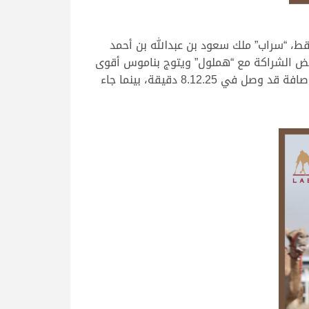
ط، “سراب” ملك سعود بن عبدالله بن أحمد
 ليفض الشراكة مع “هملول” ويتوج بناموس أقوى
أشواط القعدان المفتوح اليوم، حيث قطع مسافة الـ 5 كم في زمن قدره 8.10.68 دقيقة، ويكون “هملول” صاحب الوصافة قد وصل في 8.12.25 دقيقة، بينما جاء