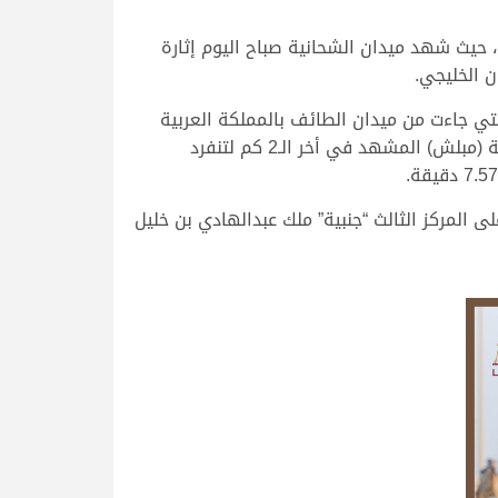
سبتمبر 2025، سابع أيام السباق المحلي الثاني، حيث شهد ميدان الشحانية صباح اليوم إثارة
 الخليجي.
تي جاءت من ميدان الطائف بالمملكة العربية
السعودية لتخطف الأضواء هنا في ميدان التحدي في أقوى أشواط الثنايا اليوم، حيث تصدرت “بلشة” بسلالتها القوية (مبلش) المشهد في أخر الـ2 كم لتنفرد
يد المري على المركز الثاني، بتوقيت زمني قدره 8.01.97 دقيقة، وجاءت على المركز الثالث “جنبية” ملك عبدالهادي بن خليل