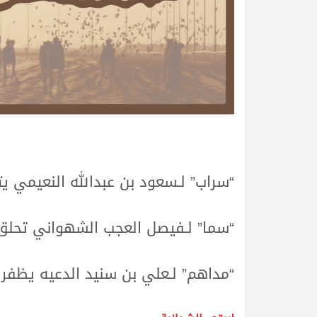
.
.
“سراب” لـسعود بن عبدالله النعيمي ي
.
.
“سما” لـفيصل العجب الشهواني تحلق ب
.
.
“مداهم” لـعلي بن سنيد الدعيه يظفر
.
.