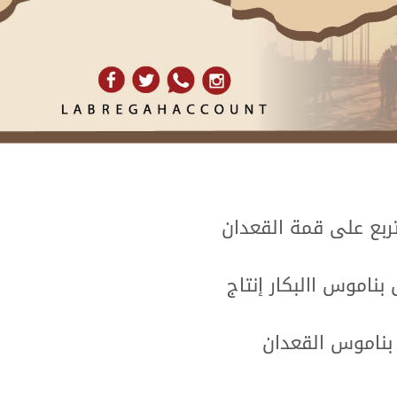
تربع على قمة القعدان
ناموس االبكار إنتاج
 بناموس القعدان