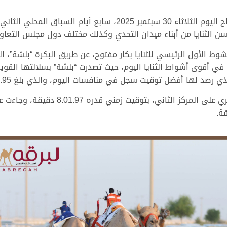
تواصلت الإنطلاقات على أرضية ميدان التحدي، صباح اليوم الثلاثاء 30 
ن الثنايا من أبناء ميدان التحدي وكذلك مختلف دول مجلس التعاون
ط الأول الرئيسي للثنايا بكار مفتوح، عن طريق البكرة “بلشة”، ال
د لها أفضل توقيت سجل في منافسات اليوم، والذي بلغ 7.57.95 دقيقة.
وحلت “جراحة” ملك فاران بن عتيق محمد البر