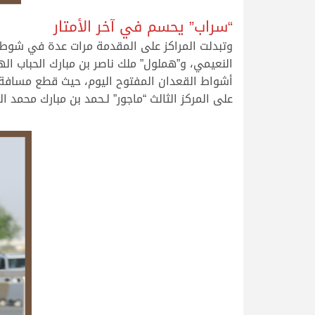
.
“سراب” يحسم في آخر الأمتار
وتبدلت المراكز على المقدمة مرات عدة في شوط 
النعيمي، و”هملول” ملك ناصر بن مبارك الحباب اله
على المركز الثالث “ماجور” لـحمد بن مبارك محمد الرخيله الم
.