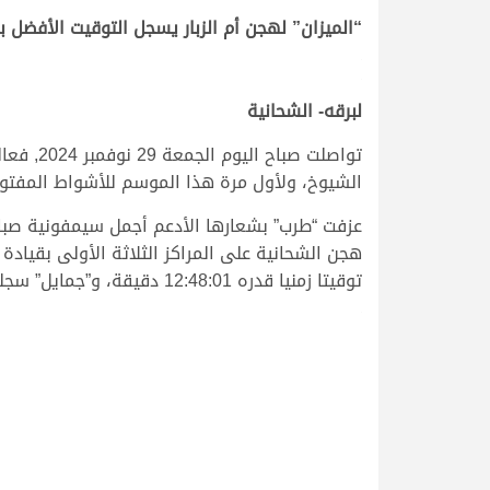
“الميزان” لهجن أم الزبار يسجل التوقيت الأفضل 
.
.
لبرقه- الشحانية
تواصلت 
الشيوخ، ولأول مرة هذا الموسم للأشواط المفتوحة المنافسة من مسافة الـ 8 كم، حي
عزفت “طرب” بشعارها الأدعم أجمل سيمفونية صباحي
هجن الشحانية على المراكز الثلاثة الأولى بقياد
توقيتا زمنيا قدره 12:48:01 دقيقة، و”جمايل” سجلت 12:24:44 دقيقة، و”وسام” سجلت 12:49:55 دقيقة.
.