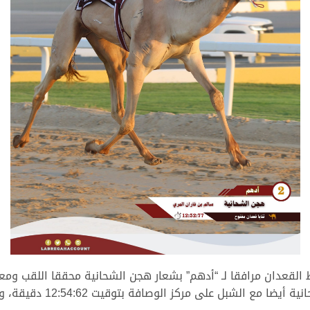
لقعدان مرافقا لـ “أدهم” بشعار هجن الشحانية محققا اللقب ومع
زمن مقداره 12:52:77 دقيقة،