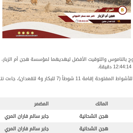
وج بالناموس والتوقيت الأفضل ليهديهما لمؤسسة هجن أم الزبار، 
ر و4 للقعدان)، جاءت نتائجها على النحو التالي:
المالك
المضمر
هجن الشحانية
جابر سالم فاران المري
هجن الشحانية
جابر سالم فاران المري