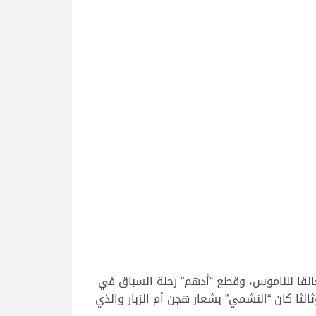
انقا للناموس، وقطع “أدهم” رحلة السباق في
 ليأتي “مذهل” للشحانية أيضا مع الشبل على مركز الوصافة بتوقيت 12:54:62 دقيقة، وثالثا كان “النشمي” بشعار هجن أم الزبار والذي