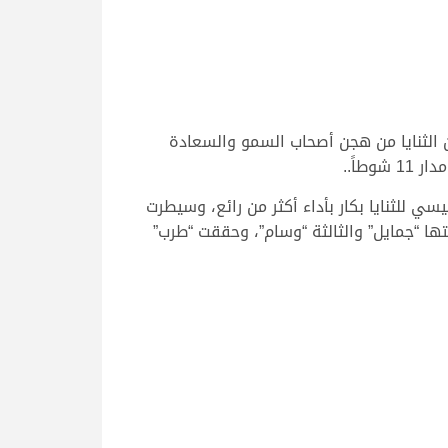
 حيث منافسات سن الثنايا من هجن أصحاب السمو والسعادة
 للثنايا بكار بأداء أكثر من رائع، وسيطرت
تها “جمايل” والثالثة “وسام”، وحققت “طرب”