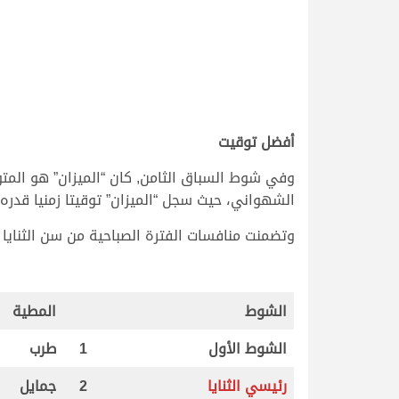
.
أفضل توقيت
وفي شوط السباق الثامن, كان “الميزان” هو المت
الشهواني، حيث سجل “الميزان” توقيتا زمنيا قدره 12:44:14 دقيقة.
وتضمنت منافسات الفترة الصباحية من سن الثنايا للأشواط المفتوحة إقامة 11 شوطاً (7 للبكا
.
.
الشوط
المطية
الشوط الأول
1
طرب
رئيسي الثنايا
2
جمايل