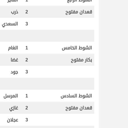
قعدان مفتوح
2
ذرب
3
السعدي
الشوط الخامس
1
الغام
بكار مفتوح
2
غضا
3
جود
الشوط السادس
1
المرسل
قعدان مفتوح
2
غازي
3
عجلان