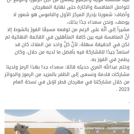
تتواصل المنافسة والاثارة حتى نهاية المهرجان.
وأضاف: شعورنا بإحراز المركز الأول والناموس هو شعور لا
يوصف، ونحن سعداء جدًا بذلك،
مشيراً إلى أنَّه على الرغم من توقعه مسبقًا الفوزَ بالشوط إلا
أنَّ المنافسة فيه بين كافة المتأهلين في القائمة النهائية لم
تكن في الحقيقة سهلة، لأنَّ كلَّ واحد من الملاك كان قد
استعدَّ جيدًا للمُشاركة فيه بأفضل ما لديه من حلال، وكان
يطمح في الفوز به.
وختم عبدالله المري حديثه قائلا: سعداء جدا بهذا الرمز ولدينا
مشاركات قادمة ونسعى إلى الظفر بالمزيد من الرموز والجوائز
من خلال مشاركتنا في مهرجان قطر للإبل في نسخة العام
2023 .
.