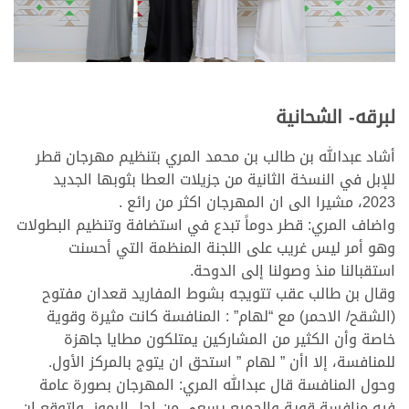
لبرقه- الشحانية
أشاد عبدالله بن طالب بن محمد المري بتنظيم مهرجان قطر
للإبل في النسخة الثانية من جزيلات العطا بثوبها الجديد
2023، مشيرا الى ان المهرجان اكثر من رائع .
واضاف المري: قطر دوماً تبدع في استضافة وتنظيم البطولات
وهو أمر ليس غريب على اللجنة المنظمة التي أحسنت
استقبالنا منذ وصولنا إلى الدوحة.
وقال بن طالب عقب تتويجه بشوط المفاريد قعدان مفتوح
(الشقح/ الاحمر) مع “لهام” : المنافسة كانت مثيرة وقوية
خاصة وأن الكثير من المشاركين يمتلكون مطايا جاهزة
للمنافسة، إلا اأن ” لهام ” استحق ان يتوج بالمركز الأول.
وحول المنافسة قال عبدالله المري: المهرجان بصورة عامة
فيه منافسة قوية والجميع يسعى من اجل الرموز، واتوقع ان