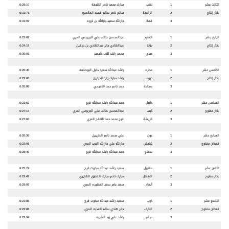
الثالث عشر
1
نهب
مبارك محمد ناصر الخليفة
6:29:10
بكار إنتاج
2
الراسية
سالم ناصر سالم فهيد المكسور
6:31:71
3
قمة
جارالله سعيد جارالله بن ذروه
6:31:97
الرابع عشر
1
العنود
عبدالمحسن طالب علي الجربوعي المري
6:23:62
بكار إنتاج
2
مزنة
عبدالهادي جابر عبدالهادي بن حذقين
6:24:18
3
صدى
محمد راشد ثلاب جليميد
6:30:01
الخامس عشر
1
مطره
راشد عبدالله سعيد دخيل البوصلعه
6:20:40
بكار إنتاج
2
دروب
راشد مبارك زايد الخيارين
6:22:00
3
سحامة
حمد ناصر حمد النعيمي
6:26:86
السادس عشر
1
دلايل
حمد عبدالله راشد عبدالله قرح
6:22:60
بكار مفتوح
2
كيف
عبدالمحسن طالب علي الجربوعي المري
6:27:14
3
الريشة
فرج محمد حمد الانقح المري
6:27:60
السابع عشر
1
عون
علي محمد ناصر الطريبيل
6:20:36
قعدان مفتوح
2
شايش
جارالله علي جارالله البريد المري
6:22:08
3
سفاح
حمد عبدالله راشد عبدالله قرح
6:25:40
الثامن عشر
1
مقابيل
سعيد راشد عبدالله مبخوت قرح
6:25:74
بكار مفتوح
2
اشتعال
مبارك ناصر مبارك الشايق الهاجري
6:29:42
3
أبعاد
سعد عامر سعد الفهيده المري
6:29:93
التاسع عشر
1
ذرب
سعيد راشد عبدالله مبخوت قرح
6:21:86
قعدان مفتوح
2
النايف
جابر هادي سالم العذبه المري
6:22:86
3
مبشر
راشد علي زيد الشيبه
6:29:04