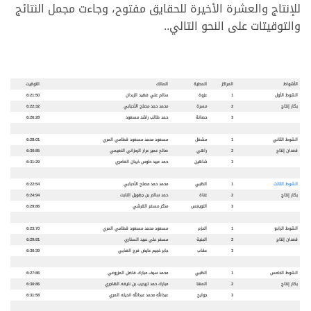
للإنتاج والعشرة الأخيرة للحقايق مفتوح، وجاءت مجمل النتائج
والتوقيتات على النحو التالي..
الأشواط
المراكز
المطية
المالك
التوقيت
الشوط الأول
1
عزوة
سالم علي فهيد الزبدان
6:21:50
بكار إنتاج
2
مسرة
محمد حمد مصلح الأحبابي
6:22:32
3
حصانة
حمد طالب راشد مسعود
6:26:28
الشوط الثاني
1
مشغل
مسعود محمد مسعود قطامي المري
6:28:01
قعدان إنتاج
2
راهي
صالح عمير عرار الرمزاني النعيمي
6:30:85
3
شاهين
حمد عبيد حلوس ذيبان العامري
6:31:29
الشوط الثالث
1
الظبي
محمد حمد مصلح الأحبابي
6:22:54
بكار إنتاج
2
غناة
حمد سالم بن جهويل النابت
6:24:94
3
النويعس
مذكر مسفر القرشي
6:29:86
الشوط الرابع
1
الحزم
مسعود محمد مسعود قطامي المري
6:23:70
قعدان إنتاج
2
الجنية
مسفر علي عبيد السناري
6:29:81
3
عقاب
جابر خجيم عايض فرج العذبي
6:30:39
الشوط الخامس
1
الظبي
محمد سيف مبارك فاضل المزروعي
6:27:86
بكار إنتاج
2
المها
مبارك حمد تريحيب بن نايفه الهاجري
6:30:86
3
جوايح
عبدالله محمد عبدالله انديله المري
6:31:58