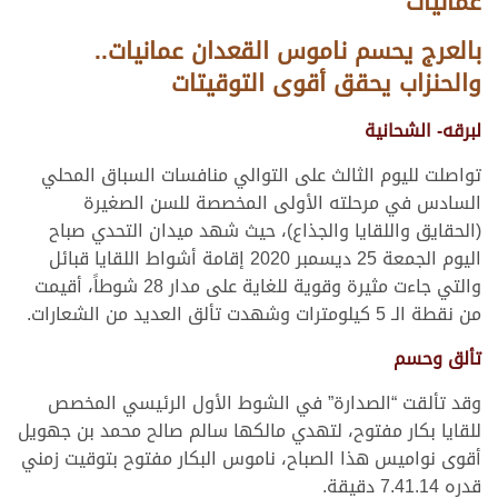
عمانيات
بالعرج يحسم ناموس القعدان عمانيات..
والحنزاب يحقق أقوى التوقيتات
لبرقه- الشحانية
تواصلت لليوم الثالث على التوالي منافسات السباق المحلي
السادس في مرحلته الأولى المخصصة للسن الصغيرة
(الحقايق واللقايا والجذاع)، حيث شهد ميدان التحدي صباح
اليوم الجمعة 25 ديسمبر 2020 إقامة أشواط اللقايا قبائل
والتي جاءت مثيرة وقوية للغاية على مدار 28 شوطاً، أقيمت
من نقطة الـ 5 كيلومترات وشهدت تألق العديد من الشعارات.
تألق وحسم
وقد تألقت “الصدارة” في الشوط الأول الرئيسي المخصص
للقايا بكار مفتوح، لتهدي مالكها سالم صالح محمد بن جهويل
أقوى نواميس هذا الصباح، ناموس البكار مفتوح بتوقيت زمني
قدره 7.41.14 دقيقة.