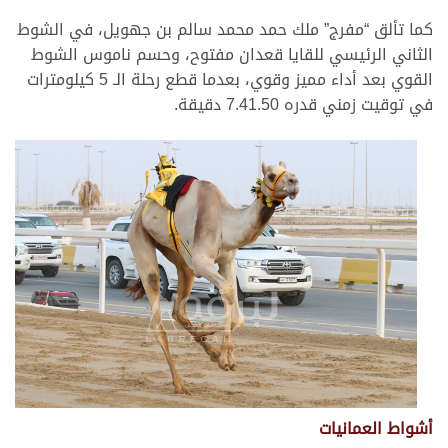
كما تألق “مفرج” ملك حمد محمد سالم بن جهويل، في الشوط
الثاني الرئيسي للقايا قعدان مفتوح، وحسم ناموس الشوط
القوي بعد أداء مميز وقوي، بعدما قطع رحلة الـ 5 كيلومترات
في توقيت زمني قدره 7.41.50 دقيقة.
أشواط العمانيات