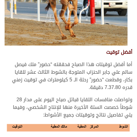
أفضل توقيت
أما أفضل توقيتات هذا الصباح فحققته “حضور” ملك فيصل
سالم علي جابر الحنزاب المتوجة بالشوط الثالث عشر للقايا
بكار، وقطعت “حضور” رحلة الـ 5 كيلومترات في توقيت زمني
قدره 7.37.80 دقيقة.
وتواصلت منافسات اللقايا قبائل صباح اليوم على مدار 28
شوطاً خصصت الستة الأخيرة منها للإنتاج الشخصي، وفيما
يلي تفاصيل نتائج وتوقيتات جميع الأشواط: