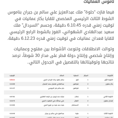
ناموس العمانيات
فيما فازت “حلوة” ملك عبدالعزيز علي سالم بن جبران بناموس
الشوط الثالث الرئيسي المخصص للقايا بكار عمانيات في
توقيت زمني قدره 6.10.45 دقيقة، وحسم “السردال” ملك
سعيد عبدالهادي الشهواني، الفوز بالشوط الرابع الرئيسي
للقايا قعدان عمانيات في توقيت زمني قدره 6.12.23 دقيقة.
وتوالت الانطلاقات وتنوعت الأشواط بين مفتوح وعمانيات
وإنتاج شخصي وإنتاج دولة قطر على مدار 30 شوطاً، نرصد
نتائجها وتوقيتاتها بالتفصيل في الجدول التالي..
الأشواط
المراكز
المطية
المالك
التوقيت
الشوط الأول
1
كنوز
سالم فهيد براك الزبدان المري
6:05:21
بكار مفتوح
2
شواهين
عبدالهادي هضبان سعد الجفران
6:10:89
3
شواهين
جابر سالم جابر الجربوعي
6:11:37
الشوط الثاني
1
خطاب
مبارك حمد تريحيب بن نايفه الهاجري
6:07:81
قعدان مفتوح
2
الغزال
علي عبدالله علي الفهيده المري
6:10:75
3
المستشار
بخيت حمد بخيت بن قريع المري
6:13:65
الشوط الثالث
1
حلوة
عبدالعزيز علي سالم بن جبران
6:10:45
بكار عمانيات
2
شامة
محمد سريع حطاب الكعبي
6:13:87