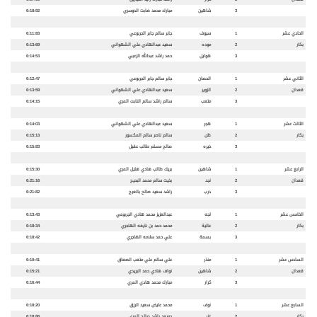
3
شاهين
مبارك محمد ضابت الدوسري
6:18:92
الحادي عشر
1
سيوف
جابر سالم جابر الجربوعي
6:11:83
بكار
2
موده
سعيد عبدالهادي علي الشهواني
6:13:69
3
هوايل
حمد راشد عبدالله الزعبي
6:14:53
الثاني عشر
1
الحصان
جابر سالم جابر الجربوعي
6:12:47
قعدان
2
الزوير
سعيد عبدالهادي علي الشهواني
6:13:59
3
متعب
سالم راشد سالم النابت المري
6:14:15
الثالث عشر
1
هجر
سعيد عبدالهادي علي الشهواني
6:14:03
بكار
2
ظن
سالم ناصر سالم المكسور
6:15:13
3
خيره
صالح مسلم طالب عقيل
6:15:83
الرابع عشر
1
شاهين
بريك طالب هادي هليل المري
6:15:30
قعدان
2
نجد
بخيت سالم محمد البحيح
6:21:16
3
درب
راشد سعيد صالح بالعرج
6:21:82
الخامس عشر
1
لجه
عبدالعزيز محمد هادي الجربوعي
6:13:43
بكار
2
عالية
محمد حمد بن نايفه الهاجري
6:18:34
3
بسمة
علي حمد سلامه الهاجري
6:18:42
السادس عشر
1
منذر
علي سالم علي متعب الصعاق
6:10:41
قعدان
2
شاهين
نواف هادي حمد البريدي
6:15:21
3
كرار
مبارك محمد هادي المري
6:16:44
السابع عشر
1
نوف
محمد عايض سعيد الرزق
6:18:20
بكار
2
غزر
جويعد راشد صالح المري
6:18:86