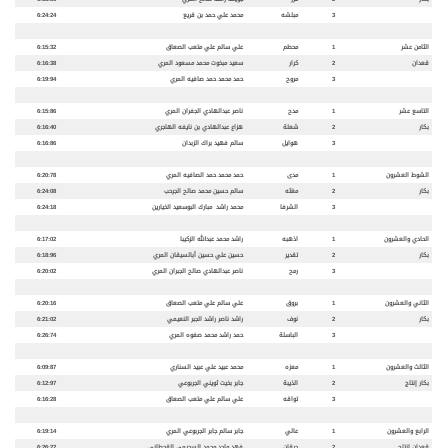
3
مبلشه
محمد علي حمد بن قريع
6:24:24
الثامن عشر
1
محطم
علي سالم علي متعب الصعاق
6:15:32
قعدان
2
كرار
سعيد مبخوت محمد مسعود المري
6:16:38
3
مروح
حمد محمد حمد صافيه المري
6:19:94
التاسع عشر
1
مدح
ناصر عبدالهادي الجفران المري
6:15:86
بكار
2
شعلة
هزاع عبدالهادي بن نايفه الهاجري
6:16:40
3
هوايل
سالم فهيد براك الزبدان
6:16:86
الشوط العشرون
1
مدى
حمد محمد حمد الصافيه المري
6:20:78
بكار
2
مغثه
سالم حسين محمد صالح الجرحب
6:24:08
3
الشرفا
محمد راشد مبارك البوسعيد الخيارين
6:24:18
الحادي والعشرون
1
اذهبه
راشد محمد عبدالله الزكيبا
6:17:02
بكار
2
تقدير
حسين علي حسين أبالسيقان المري
6:18:96
3
رمح
ناصر عبدالهادي صالح الجبران المري
6:20:02
الثاني والعشرون
1
بروق
علي سالم علي متعب الصعاق
6:20:16
بكار
2
نوف
راشد ناصر راشد الجبر النعيمي
6:21:02
3
الباسلة
حمد راشد محمد صفوه المري
6:26:74
الثالث والعشرون
1
معزه
محمد عبيد علي عبيد السناري
6:09:87
بكار إنتاج
2
الذيبة
جابر بخيت ثويني الجربوعي
6:12:97
3
تواقه
علي سالم علي متعب الصعاق
6:16:28
الرابع والعشرون
1
عالي
جابر سالم جابر الجربوعي المري
6:19:14
قعدان إنتاج
2
حرقان
فهد ماجد محمد السحيمي القحطاني
6:26:22