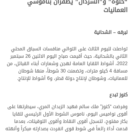
“حلوة” و”السردال” يظفران بناموسي
العمانيات
لبرقه – الشحانية
تواصلت لليوم الثالث على التوالي منافسات السباق المحلي
الثاني بالشحانية، حيث أقيمت صباح اليوم الاثنين 26 سبتمبر
2022، أشواط اللقايا العامة لهجن وشعارات أبناء القبائل، من
مسافة 4 كيلو مترات، وتضمنت 30 شوطاً، منها شوطان
للعمانيات، وشوطان لإنتاج دولة قطر، و6 أشواط للإنتاج.
كنوز تبدع
وفرضت “كنوز” ملك سالم فهيد الزبدان المري، سيطرتها على
أقوى نواميس اليوم، ناموس الشوط الأول الرئيسي للقايا
بكار مفتوح، لتسجل أقوى النقاط وأقوى التوقيتات، بعدما
قدمت أداءً رائعاً في شوط قوي انفردت بصدارته مبكراً وأنهته