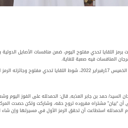
برمز اللقايا تحدي مفتوح اليوم، ضمن منافسات الأصايل الدولية بم
هرجان المنافسات فيه صعبة للغاية.
ان السيد/ حمد بن جابر العذبه, قال: الحمدلله على الفوز اليوم و
ى أن “بيان” مشتراه مفروده تروح حقه، وشاركت ولكن حصدت المركز 
وم الحمدلله استطاعت أن تحقق الرمز الأول في مسيرتها وإن شاء 