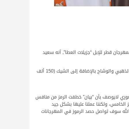
هرجان قطر للإبل “جزيلات العطا”, أنه سعيد
وكانت “بيان” قد حققت الفوز بأقوى أشواط اليوم الخميس 17رفبراير 2022، شوط اللقايا تحدي مفتوح وجائزته الرمز الذهبي والوشاح بالإضافة إلى الشيك (150 ألف
شعوري لايوصف بأن “بيان” خطفت الرمز من منافس
الخامس، ولكننا عملنا عليها بشكل جيد
الله سوف تواصل حصد الرموز في المهرجانات