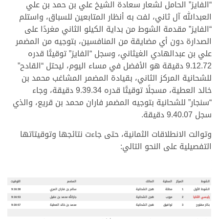
“الفايز” الحامل لشعار سعادة الشيخ علي بن حمد بن علي
العبدالله آل ثاني، لفت به أنظار المتابعين للسباق، واستلم
“الفايز” مقدمة الشوط من بداية الكيلو الثاني مغردًا على
الصدارة دون أي مضايقة من المنافسين، بتوجيه من المضمر
علي بن عبدالهادي الغيثاني، وسجل “الفايز” توقيتًا قدره
9.12.72 دقيقة هو الأفضل في مساء اليوم، ليحتل “القادح”
للشحانية المركز الثاني، بقيادة المضمر المشاغب محمد بن
خالد العطية، مسجلًا توقيتًا قدره 9.39.34 دقيقة، وجاء
“سنجار” للشحانية بتوجيه المضمر فاران محمد بن قريع، والذي
سجل 9.40.07 دقيقة.
وتوالت الانطلاقات الثمانية، حتى جاءت نتائجها وتوقيتاتها
التفصيلية على النحو التالي:
.
.
الشوط
المركز
المطية
المالك
المضمر
التوقيت
الشوط الأول
1
مطلة
هجن الشحانية
سالم بن فاران المري
9:16:38
رئيسي الثنايا
2
مروب
هجن الشحانية
جارالله محمد بن عقيل
9:16:53
بكار مفتوح
3
توافيق
هجن الشحانية
محمد بن خالد العطية
9:30:57