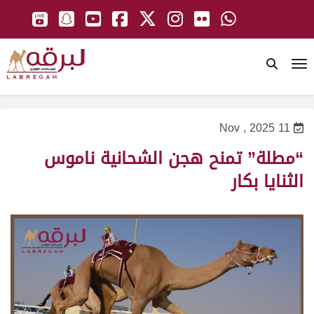
To
11 Nov , 2025
“مطلة” تمنح هجن الشحانية ناموس
الثنايا بكار