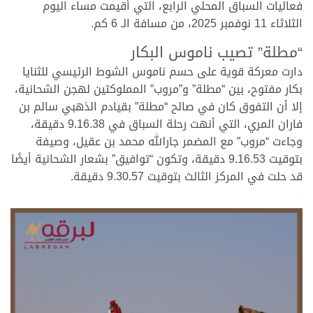
فعاليات السباق المحلي الرابع، التي أقيمت مساء اليوم
الثلاثاء 11 نوفمبر 2025، من مسافة الـ 6 كم.
“مطلة” تصيب ناموس البكار
دارت معركة قوية على حسم ناموس الشوط الرئيسي للثنايا
بكار مفتوح، بين “مطلة” و”مروب” المملوكتين لهجن الشحانية،
إلا أن التفوق كان في صالح “مطلة” بقيادم الذهبي سالم بن
فاران المري، التي أنهت رحلة السباق في 9.16.38 دقيقة،
وجاءت “مروب” مع المضمر جارالله محمد بن عقيل، وصيفة
بتوقيت 9.16.53 دقيقة، وتكون “توافيق” بشعار الشحانية أيضًا
قد حلت في المركز الثالث بتوقيت 9.30.57 دقيقة.
>