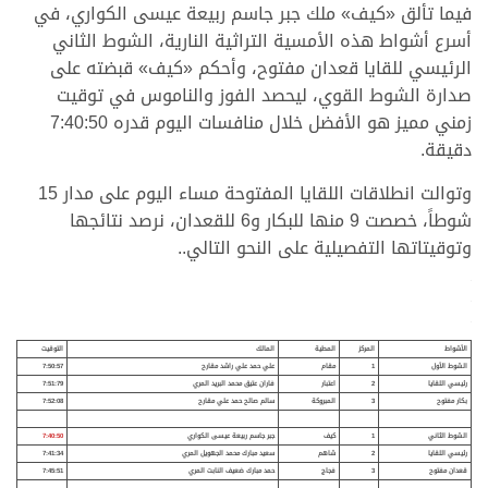
فيما تألق «كيف» ملك جبر جاسم ربيعة عيسى الكواري، في
أسرع أشواط هذه الأمسية التراثية النارية، الشوط الثاني
الرئيسي للقايا قعدان مفتوح، وأحكم «كيف» قبضته على
صدارة الشوط القوي، ليحصد الفوز والناموس في توقيت
زمني مميز هو الأفضل خلال منافسات اليوم قدره 7:40:50
دقيقة.
وتوالت انطلاقات اللقايا المفتوحة مساء اليوم على مدار 15
شوطاً، خصصت 9 منها للبكار و6 للقعدان، نرصد نتائجها
وتوقيتاتها التفصيلية على النحو التالي..
.
.
.
الأشواط
المركز
المطية
المالك
التوقيت
الشوط الأول
1
مقام
علي حمد علي راشد مقارح
7:50:57
رئيسي اللقايا
2
اعتبار
فاران عتيق محمد البريد المري
7:51:79
بكار مفتوح
3
المبروكة
سالم صالح حمد علي مقارح
7:52:08
الشوط الثاني
1
كيف
جبر جاسم ربيعة عيسى الكواري
7:40:50
رئيسي اللقايا
2
شاهم
سعيد مبارك محمد الجهويل المري
7:41:34
قعدان مفتوح
3
فجاج
حمد مبارك ضعيف النابت المري
7:45:51