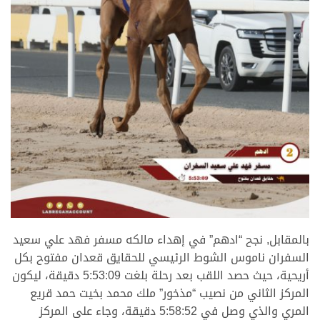
.
بالمقابل, نجح “ادهم” في إهداء مالكه مسفر فهد علي سعيد
السفران ناموس الشوط الرئيسي للحقايق قعدان مفتوح بكل
أريحية، حيث حصد اللقب بعد رحلة بلغت 5:53:09 دقيقة، ليكون
المركز الثاني من نصيب “مذخور” ملك محمد بخيت حمد قريع
المري والذي وصل في 5:58:52 دقيقة، وجاء على المركز