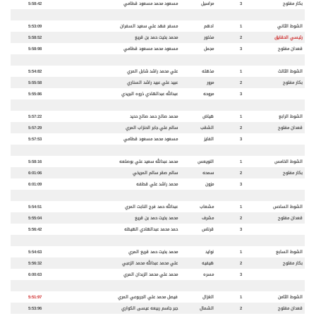
بكار مفتوح
3
مراسيل
مسعود محمد مسعود قطامي
5:58:42
الشوط الثاني
1
ادهم
مسفر فهد علي سعيد السفران
5:53:09
رئيسي الحقايق
2
مذخور
محمد بخيت حمد بن قريع
5:58:52
قعدان مفتوح
3
مجمل
مسعود محمد مسعود قطامي
5:58:98
الشوط الثالث
1
مذهله
علي محمد راشد شابل المري
5:54:82
بكار مفتوح
2
مرور
عبيد علي عبيد راشد السناري
5:55:58
3
مروحه
عبدالله عبدالهادي ذروه البريدي
5:55:86
الشوط الرابع
1
هياض
محمد صالح حمد صالح حديد
5:57:22
قعدان مفتوح
2
الشقب
سالم علي جابر الحنزاب المري
5:57:29
3
الفايز
مسعود محمد مسعود قطامي
5:57:53
الشوط الخامس
1
النويعس
محمد عبدالله سعيد علي بوصلعه
5:58:16
بكار مفتوح
2
سمحه
سالم صقر سالم المريخي
6:01:06
3
مزون
محمد راشد علي قطفه
6:01:09
الشوط السادس
1
مشعاب
عبدالله حمد فرج النابت المري
5:54:51
قعدان مفتوح
2
مشرف
محمد بخيت حمد بن قريع
5:55:04
3
قرناس
حمد محمد عبدالهادي الهيظه
5:56:42
الشوط السابع
1
نوايد
محمد بخيت حمد قريع المري
5:54:63
بكار مفتوح
2
هيفيه
علي محمد عبدالله محمد الزعبي
5:56:32
3
مسره
محمد علي محمد الزبدان المري
6:00:63
الشوط الثامن
1
الغزال
فيصل محمد علي الجربوعي المري
5:51:97
قعدان مفتوح
2
الشمال
جبر جاسم ربيعه عيسى الكواري
5:53:96