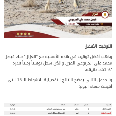
.
التوقيت الأفضل
وذهب أفضل توقيت في هذه الأمسية مع “الغزال” ملك فيصل
محمد علي الجربوعي المري والذي سجل توقيتاً زمنياً قدره
5:51:97 دقيقة.
والجدول التالي يوضح النتائج التفصيلية للأشواط الـ 15 التي
أقيمت مساء اليوم:
.
.
الأشواط
المركز
المطية
المالك
التوقيت
الشوط الأول
1
مقام
عبيد علي عبيد راشد السناري
5:57:32
رئيسي الحقايق
2
لبيه
راشد عبدالله عبدالله المغرز
5:58:23