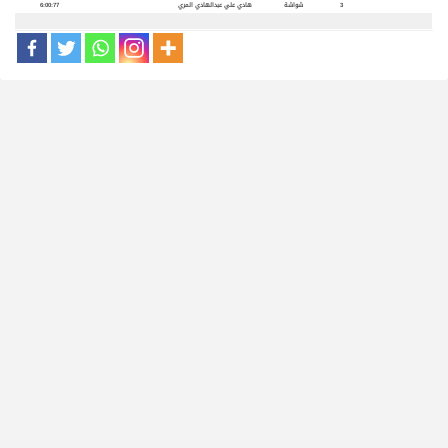
3
شواشة
هادي علي عبدالهادي المري
6:00:77