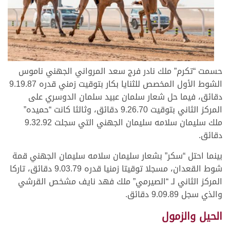
حسمت “تكرم” ملك نادر فرج سعد المرواني الجهني ناموس
الشوط الأول المخصص للثنايا بكار بتوقيت زمني قدره 9.19.87
دقائق، فيما حل شعار سلمان عبيد سلمان الدوسري على
المركز الثاني بتوقيت 9.26.70 دقائق، وثالثا كانت “حميده”
ملك سليمان سلامه سليمان الجهني التي سجلت 9.32.92
دقائق.
بينما احتل “سكر” بشعار سليمان سلامه سليمان الجهني قمة
شوط القعدان، مسجلا توقيتا زمنيا قدره 9.03.79 دقائق، تاركا
المركز الثاني لـ “الصيرمي” ملك فهد نايف مشخص القرشي
والذي سجل 9.09.89 دقائق.
الحيل والزمول