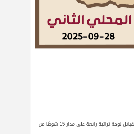
منازلات قوية شهدها ميدان التحدي لفئة اللقايا العامة، صباح اليوم الأحد 28 سبتمبر 2025، حيث رسمت هجن أبناء القبائل لوحة تراثية رائعة على مدار 15 شوطًا من