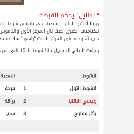
>
“الطايل” يحكم القبضة
بينما أحكم “الطايل” قبضته على ناموس شوط القع
دقيقة، وجاء على المركز الثالث “راسي” ملك محمد كردي ط
وجاءت النتائج التفصيلية للأشواط الـ 15 التي أقيمت صباح اليوم لسن اللقايا عام، على النحو التالي:
.
.
الشوط
المطية
الشوط الأول
1
فرحة
رئيسي اللقايا
2
براقة
بكار مفتوح
3
سرب