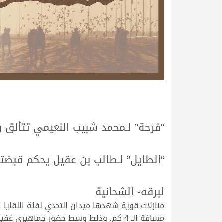
.
.
“فرحة” لـمحمد شبيب النعيمي تتألق و
.
.
“الطايل” لـطالب بن عقيل يحكم قبض
.
.
لبرقه- الشحانية
مسافة الـ 4 كم، وذلط وسط حضور جماهيري غفير من المتابعين والعاشقين لرياضة الآباء والأجداد.