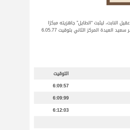
النابت، ليثبت “الطايل” جاهزيته مبكرًا
للختاميات الكبرى، حيث نال المركز الأول والناموس بتوقيت زمني قدره 6.05.69 دقيقة، ليحتل “الفايز” ملك عبدالله ناصر سعيد العيدة المركز الثاني بتوقيت 6.05.77
التوقيت
6:09:57
6:09:99
6:12:03