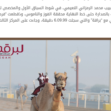
ب محمد الرمزاني النعيمي، في شوط السباق الأول والمخصص للقا
ليحل شعار سالم محمد بن عقيل على المركز الثاني مع “براقة” وال