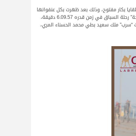
يا بكار مفتوح، وذلك بعد ظهرت بكل عنفوانها
عند بداية الكيلو الأخير لتتجاوز المنافسين وتمسك بالصدارة حتى خط النهاية محققة الفوز والناموس، وذقطعت “فرحة” رحلة السباق في زمن قدره 6.09.57 دقيقة،
تي سجلت 6.09.99 دقيقة، وجاءت على المركز الثالث “سرب” ملك سعيد بطي محمد الحسناء المري،