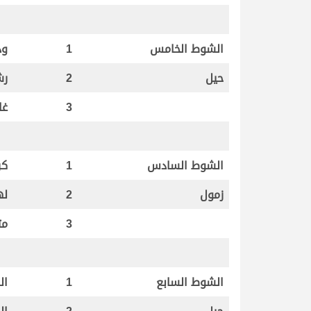
الشوط الخامس
1
ود
حيل
2
رش
3
غا
الشوط السادس
1
كر
زمول
2
له
3
مت
الشوط السابع
1
ال