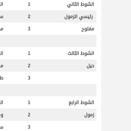
الشوط الثاني
1
ال
رئيسي الزمول
2
سب
مفتوح
3
مح
الشوط الثالث
1
ال
حيل
2
مد
3
طو
الشوط الرابع
1
الب
زمول
2
وض
3
سم