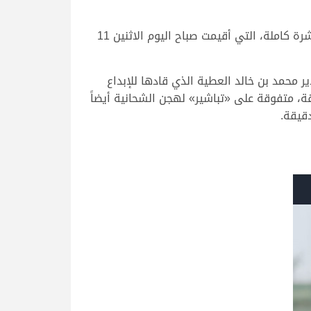
حققت هجن الشحانية العلامة الكاملة في منافسات الحيل والزمول، بعدما فرضت سيطرتها التامة على الأشواط العشرة كاملة، التي أقيمت صباح اليوم الاثنين 11
 محمد بن خالد العطية الذي قادها للإبداع
ز بأقوى نواميس الحيل، ناموس الشوط الأول الرئيسي للحيل مفتوح، بتوقيت زمني قدره 8.06.19 دقيقة، متفوقة على «تباشير» لهجن الشحانية أيضاً