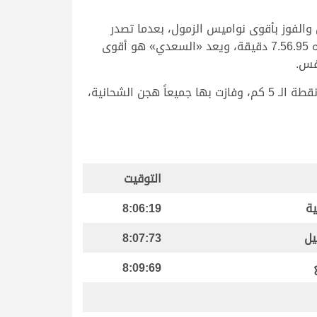
والفوز بأقوى نواميس الزمول، بعدما تصدر
الشوط الثاني الرئيسي المخصص للزمول مفتوح، وحقق «السعدي» توقيتاً قوياً هو الأفضل في منافسات اليوم قدره 7.56.95 دقيقة، ويعد «السعدي» هو أقوى
افس.
وتوالت انطلاقات الحيل والزمول صباح اليوم على مدار 10 أشواط، خصصت 6 منها للحيل و4 للزمول، جرت جميعها من نقطة الـ 5 كم، وفازت بها جميعاً هجن الشحانية،
التوقيت
ية
8:06:19
يل
8:07:73
8:09:69