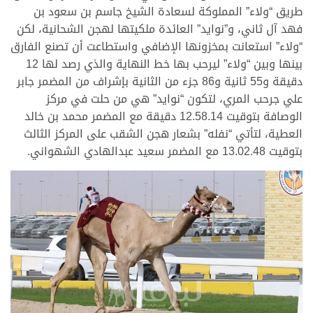
طريق “ولاء” المملوكة لسعادة الشيخ جاسم بن سعود بن
فهد آل ثاني، و”نوايد” العائدة ملكيتها لهجن الشحانية، لكن
“ولاء” استعانت بمخزونها الإضافي واستطاعت أن تصنع الفارق
بينها وبين “ولاء” ليرحب بها خط النهاية والذي رصد لها 12
دقيقة و55 ثانية و86 جزء من الثانية بإشراف من المضمر جابر
علي جرحب المري، لتكون “نوايد” هي من حلت في مركز
الوصافة بتوقيت 12.58.14 دقيقة مع المضمر محمد بن خالد
العطية، لتأتي “نفله” بشعار هجن الشقب على المركز الثالث
بتوقيت 13.02.48 مع المضمر سعيد عبدالهادي الشهواني.