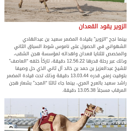
الزوير يقود القعدان
بينما نجح “الزوير” بقيادة المضمر سعيد بن عبدالهادي
الشهواني في الحصول على ناموس شوط السباق الثاني
والمخصص للثنايا قعدان واهدائه لمؤسسة هجن الشقب،
وذلك عبر رحلة قدرها 12.56.22 دقيقة، تاركاً خلفه “العاصف”
للشيخ عبدالعزيز بن حمد بن خالد آل ثاني الذي حل وصيفا
بتوقيت زمني قدره 13.03.44 دقيقة وذلك تحت قيادة المضمر
راشد سعيد بالعرج المري، بينما جاء ثالثا “المجد” بشعار هجن
المرقاب مسجلاً 13.05.38 دقيقة.