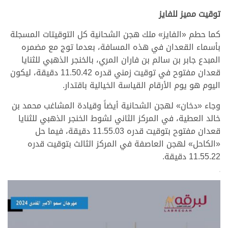
توقيت مميز للفايز
كما حطم «الفايز» ملك هجن الشحانية كل التوقيتات المسجلة
بأسماء القعدان في هذه المسافة، بعدما توج مع مضمره
المبدع جابر بن سالم بن فاران المري، بالخنجر الذهبي للثنايا
قعدان مفتوح في توقيت زمني قدره 11.50.42 دقيقة، ليكون
اليوم هو يوم الأرقام القياسة الخيالية باقتدار.
وجاء «دخان» لهجن الشحانية أيضاً وقيادة المشاغب محمد بن
خالد العطية، في المركز الثاني لشوط الخنجر الذهبي للثنايا
قعدان مفتوح بتوقيت قدره 11.55.03 دقيقة، فيما حل
«الكاحل» لهجن العاصفة في المركز الثالث بتوقيت قدره
11.55.22 دقيقة.
>