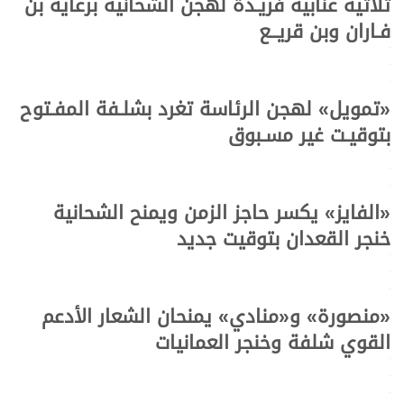
ثلاثية عنابية فريـدة لهجن الشحانية برعاية بن
فـاران وبن قريــع
.
.
.
«تمويل» لهجن الرئاسة تغرد بشلـفة المفـتوح
بتوقيـت غير مسـبوق
.
.
.
«الفايز» يكسر حاجز الزمن ويمنح الشحانية
خنجر القعدان بتوقيت جديد
.
.
.
«منصورة» و«منادي» يمنحان الشعار الأدعم
القوي شلفة وخنجر العمانيات
.
.
.