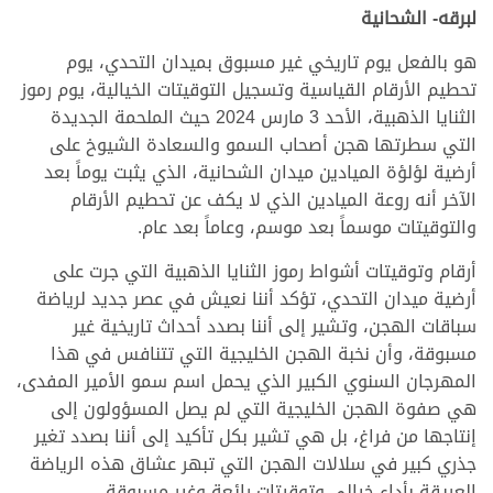
لبرقه- الشحانية
هو بالفعل يوم تاريخي غير مسبوق بميدان التحدي، يوم
تحطيم الأرقام القياسية وتسجيل التوقيتات الخيالية، يوم رموز
الثنايا الذهبية، الأحد 3 مارس 2024 حيث الملحمة الجديدة
التي سطرتها هجن أصحاب السمو والسعادة الشيوخ على
أرضية لؤلؤة الميادين ميدان الشحانية، الذي يثبت يوماً بعد
الآخر أنه روعة الميادين الذي لا يكف عن تحطيم الأرقام
والتوقيتات موسماً بعد موسم، وعاماً بعد عام.
أرقام وتوقيتات أشواط رموز الثنايا الذهبية التي جرت على
أرضية ميدان التحدي، تؤكد أننا نعيش في عصر جديد لرياضة
سباقات الهجن، وتشير إلى أننا بصدد أحداث تاريخية غير
مسبوقة، وأن نخبة الهجن الخليجية التي تتنافس في هذا
المهرجان السنوي الكبير الذي يحمل اسم سمو الأمير المفدى،
هي صفوة الهجن الخليجية التي لم يصل المسؤولون إلى
إنتاجها من فراغ، بل هي تشير بكل تأكيد إلى أننا بصدد تغير
جذري كبير في سلالات الهجن التي تبهر عشاق هذه الرياضة
العريقة بأداء خيالي وتوقيتات رائعة وغير مسبوقة.