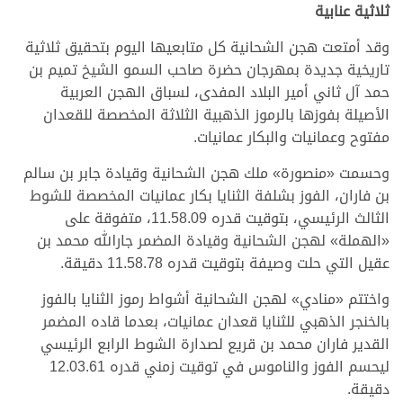
ثلاثية عنابية
وقد أمتعت هجن الشحانية كل متابعيها اليوم بتحقيق ثلاثية
تاريخية جديدة بمهرجان حضرة صاحب السمو الشيخ تميم بن
حمد آل ثاني أمير البلاد المفدى، لسباق الهجن العربية
الأصيلة بفوزها بالرموز الذهبية الثلاثة المخصصة للقعدان
مفتوح وعمانيات والبكار عمانيات.
وحسمت «منصورة» ملك هجن الشحانية وقيادة جابر بن سالم
بن فاران، الفوز بشلفة الثنايا بكار عمانيات المخصصة للشوط
الثالث الرئيسي، بتوقيت قدره 11.58.09، متفوقة على
«الهملة» لهجن الشحانية وقيادة المضمر جارالله محمد بن
عقيل التي حلت وصيفة بتوقيت قدره 11.58.78 دقيقة.
واختتم «منادي» لهجن الشحانية أشواط رموز الثنايا بالفوز
بالخنجر الذهبي للثنايا قعدان عمانيات، بعدما قاده المضمر
القدير فاران محمد بن قريع لصدارة الشوط الرابع الرئيسي
ليحسم الفوز والناموس في توقيت زمني قدره 12.03.61
دقيقة.