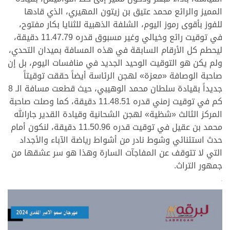
المميز والرائع محمد عتيق بن زيتون المهيري، الذي قادها
للفوز بأقوى رموز اليوم، الشلفة الذهبية للثنايا بكار مفتوح،
في توقيت رائع وخيالي وغير مسبوق قدره 11.47.79 دقيقة،
ليحطم كل الأرقام السابقة في هذه المسافة بميدان التحدي،
ولم يكن هو التوقيت الوحيد الجديد في منافسات اليوم، بل إن
صاحبة الوصافة «معزة» لهجن الرئاسة أيضاً حققت توقيتاً
جديداً بقيادة سلطان محمد الوهيبي، حيث قطعت مسافة الـ 8
كم في توقيت زمني قدره 11.48.51 دقيقة، كما وصلت صاحبة
المركز الثالث «شظية» لهجن الشحانية وقيادة القدير جارالله
محمد بن عقيل في توقيت قدره 11.50.96 دقيقة، لنكون أمام
حدث استئنائي وشوط نادر من أشواط رياضة الآباء والأجداد
التي لا تتوقف عن المفاجآت السارة وهذا هو سر عشقها من
جمهور التراث.
>