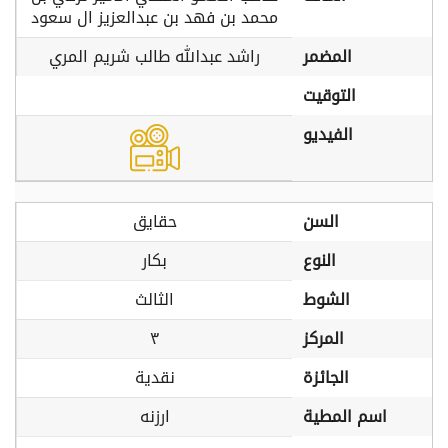
محمد بن فهد بن عبدالعزيز ال سعود
المضمر
راشد عبدالله طالب شريم المري
التوقيت
الفيديو
السن
حقايق
النوع
بكار
الشوط
الثالث
المركز
٣
الجائزة
نقدية
اسم المطية
ارزنه