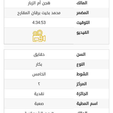
المالك
هجن أم الزبار
المضمر
محمد بخيت برقان المقارح
التوقيت
4:34:53
الفيديو
السن
حقايق
النوع
بكار
الشوط
الخامس
المركز
٢
الجائزة
نقدية
اسم المطية
صعبة