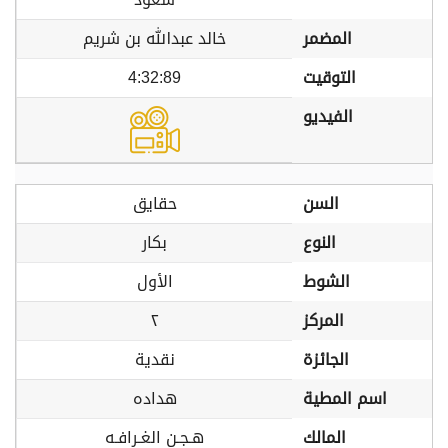
المضمر
خالد عبدالله بن شريم
التوقيت
4:32:89
الفيديو
السن
حقايق
النوع
بكار
الشوط
الأول
المركز
٢
الجائزة
نقدية
اسم المطية
هداده
المالك
هـجـن الغـرافـه