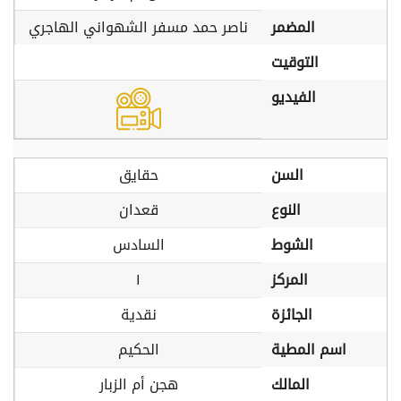
المضمر
ناصر حمد مسفر الشهواني الهاجري
التوقيت
الفيديو
السن
حقايق
النوع
قعدان
الشوط
السادس
المركز
١
الجائزة
نقدية
اسم المطية
الحكيم
المالك
هجن أم الزبار