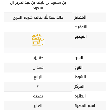
بن سعود بن نايف بن عبدالعزيز ال
سعود
المضمر
خالد عبدالله طالب شريم المري
التوقيت
الفيديو
السن
حقايق
النوع
قعدان
الشوط
الرابع
المركز
٣
الجائزة
نقدية
اسم المطية
العابر