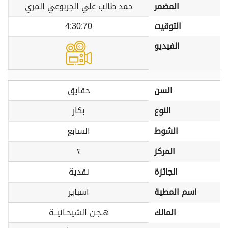
المضمر
حمد طالب علي الجربوعي المري
التوقيت
4:30:70
الفيديو
السن
حقايق
النوع
بكار
الشوط
السابع
المركز
٢
الجائزة
نقدية
اسم المطية
اسباير
المالك
هـجـن الشيحـانيــة