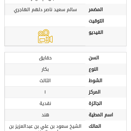
المضمر
سالم سعيد ناصر دلهم الهاجري
التوقيت
الفيديو
السن
حقايق
النوع
بكار
الشوط
الثالث
المركز
١
الجائزة
نقدية
اسم المطية
هند
المالك
الشيخ سعود بن علي بن عبدالعزيز بن