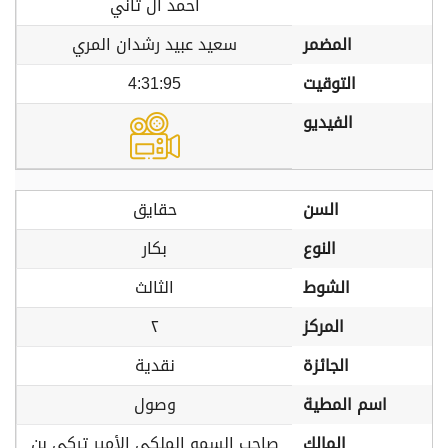
أحمد آل ثاني
المضمر
سعيد عبيد رشدان المري
التوقيت
4:31:95
الفيديو
السن
حقايق
النوع
بكار
الشوط
الثالث
المركز
٢
الجائزة
نقدية
اسم المطية
وصول
المالك
صاحب السمو الملكي الأمير تركي بن