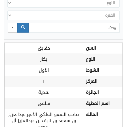
النوع
الفترة
Search
السن
حقايق
النوع
بكار
الشوط
الأول
المركز
١
الجائزة
نقدية
اسم المطية
سلمى
المالك
صاحب السمو الملكي الأمير عبدالعزيز
بن سعود بن نايف بن عبدالعزيز آل
سعود