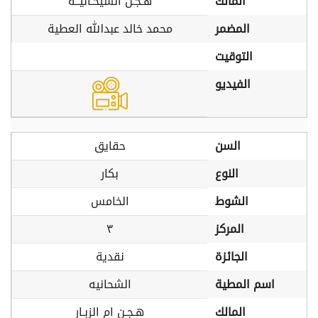
المالك
هـجـن الشيحـانيــة
المضمر
محمد خالد عبدالله العطية
التوقيت
الفيديو
السن
حقايق
النوع
بكار
الشوط
الخامس
المركز
٣
الجائزة
نقدية
اسم المطية
الشحانيه
المالك
هـجـن ام الزبـار