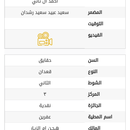
أحمد آل ثاني
المضمر
سعيد عبيد سعيد رشدان
التوقيت
الفيديو
السن
حقايق
النوع
قعدان
الشوط
الثاني
المركز
٣
الجائزة
نقدية
اسم المطية
عفرين
المالك
هـجـن ام الزبـار