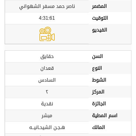
المضمر
ناصر حمد مسفر الشهواني
التوقيت
4:31:61
الفيديو
السن
حقايق
النوع
قعدان
الشوط
السادس
المركز
٢
الجائزة
نقدية
اسم المطية
مبشر
المالك
هـجـن الشيحـانيــه