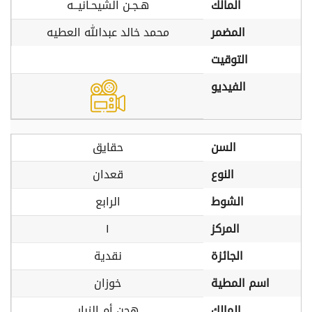
المالك
هـجـن الشيحـانيــه
المضمر
محمد خالد عبدالله العطيه
التوقيت
الفيديو
السن
حقايق
النوع
قعدان
الشوط
الرابع
المركز
١
الجائزة
نقدية
اسم المطية
خوزان
المالك
هجن أم الزبار