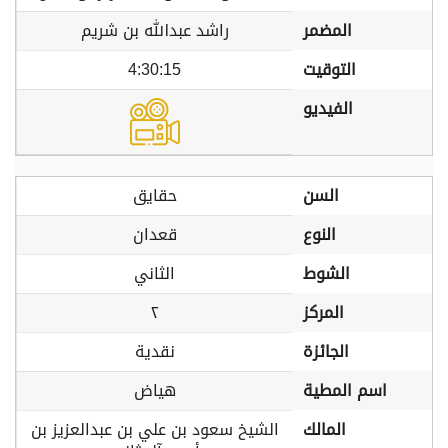
المضمر
راشد عبدالله بن شريم
التوقيت
4:30:15
الفيديو
السن
حقايق
النوع
قعدان
الشوط
الثاني
المركز
٢
الجائزة
نقدية
اسم المطية
هياض
المالك
الشيخ سعود بن علي بن عبدالعزيز بن