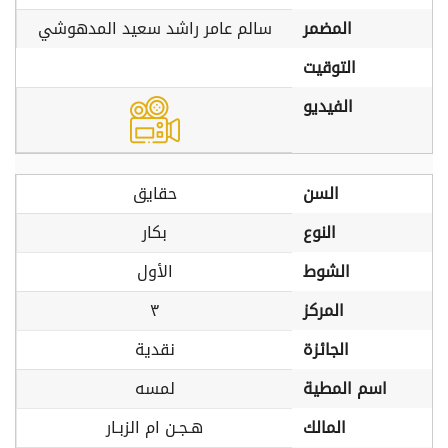
المضمر
سالم عامر راشد سعيد المدهوشي
التوقيت
الفيديو
السن
حقايق
النوع
بكار
الشوط
الأول
المركز
٣
الجائزة
نقدية
اسم المطية
لمسه
المالك
هـجـن ام الزبـار