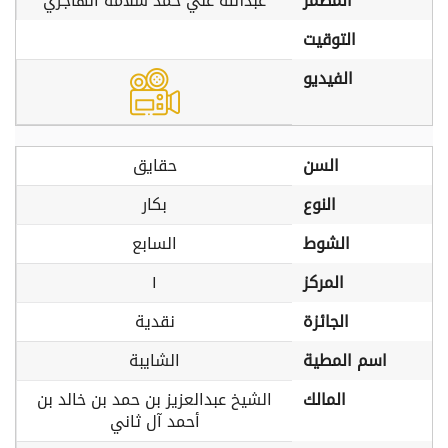
المضمر
عبدالله علي حمد سلامه الهاجري
التوقيت
الفيديو
السن
حقايق
النوع
بكار
الشوط
السابع
المركز
١
الجائزة
نقدية
اسم المطية
الشايبة
المالك
الشيخ عبدالعزيز بن حمد بن خالد بن
أحمد آل ثاني