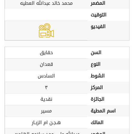
المضمر
محمد خالد عبدالله العطيه
التوقيت
الفيديو
السن
حقايق
النوع
قعدان
الشوط
السادس
المركز
٣
الجائزة
نقدية
اسم المطية
مسير
المالك
هـجـن ام الزبـار