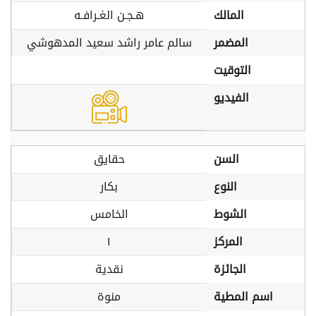
المالك
هـجـن الغـرافـه
المضمر
سالم عامر راشد سعيد المدهوشي
التوقيت
الفيديو
السن
حقايق
النوع
بكار
الشوط
الخامس
المركز
١
الجائزة
نقدية
اسم المطية
منوة