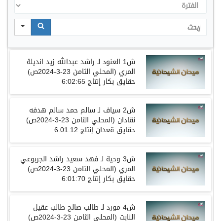
الفترة
Search
ش
1
العنود
لـ
راشد عبدالله زيد انديلة
المري
(
المحلي الثامن
23-3-2024ص)
حقايق
بكار
إنتاج
6:02:65
ش
2
سياف
لـ
سالم حمد سالم هدفه
نقادان
(
المحلي الثامن
23-3-2024ص)
حقايق
قعدان
إنتاج
6:01:12
ش
3
وحية
لـ
فهد سعيد راشد الجربوعي
المري
(
المحلي الثامن
23-3-2024ص)
حقايق
بكار
إنتاج
6:01:70
ش
4
مورد
لـ
طالب صالح طالب عقيل
النابت
(
المحلي الثامن
23-3-2024ص)