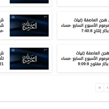
ـ
هجن العاصفة
(
غياث
ش18
مرموم الأسبوع السابع -مساء
شي
-مساء 23-11-1
هجن العاصفة
(
غياث
ش2
مرموم الأسبوع السابع -مساء
2021 جذاع قع
«
‹