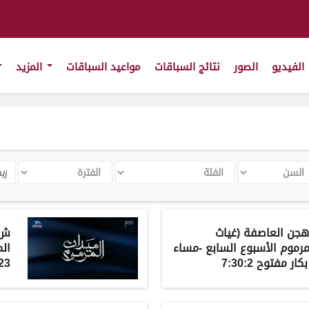
الفيديو
الصور
نتائج السباقات
مواعيد السباقات
المزيد
سن
الفئة
الفترة
rch
ـ هجن العاصفة (غياث
ش2 كرار 
مرموم الأسبوع السابع -مساء
ال
23-11-2021 لقايا قعدان مفتوح 