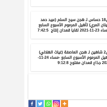
حساس
لـ
هجن سيح السلم
(
عبيد حمد
نان المري
) تأهيل المرموم الأسبوع السابع
202 لقايا قعدان إنتاج 7:42:5
شاهين
لـ
هجن العاصفة
(
غياث الهلالي
)
تأهيل المرموم الأسبوع السابع -مساء 24-11-
دان مفتوح 9:12:8