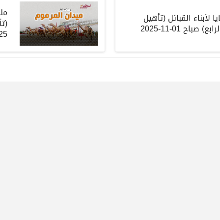
مل
 لأبناء القبائل
(
تأهيل
(
تأ
رابع
)
صباح
01-11-2025
25