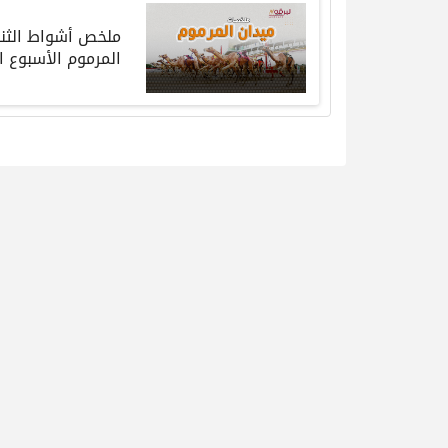
ملخص أشواط الثنايا
المرموم الأسبوع ال