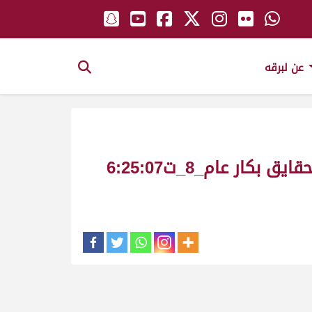
عن لبرقه
اقرار ملك_سعادة المحافظ سليمان بن حمد بن جبرين_سباق المستشار ش14حقايق بكار عام_8_ت6:25:07