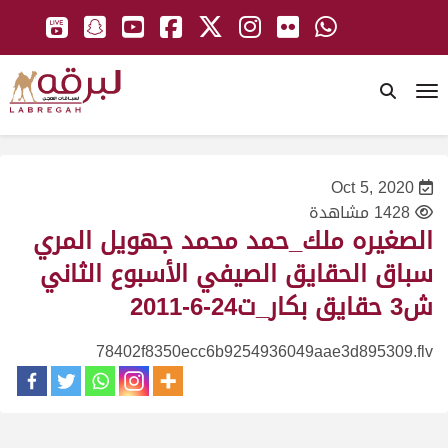
To
Oct 5, 2020
1428 مشاهدة
الصغيره ملك_حمد محمد جهويل المري
سباق الحقايق الصيفي الأسبوع الثاني
ش3 حقايق بكار_ت24-6-2011
78402f8350ecc6b9254936049aae3d895309.flv