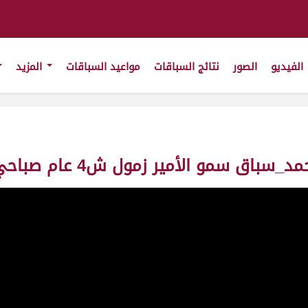
الفيديو
الصور
نتائج السباقات
مواعيد السباقات
المزيد
 زمول ش4 عام صباحي_153_ت9:35:13 ت(4/4/2011)