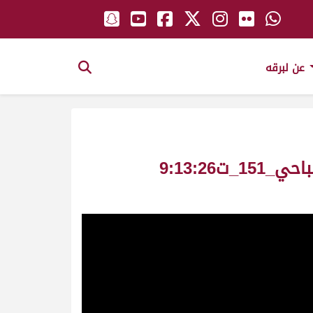
عن لبرقه
الكايده ملك_غانم بن منصور الخيارين_سباق سمو الأمير ثنايا بكار ش1 عام صباحي_151_ت9:13:26