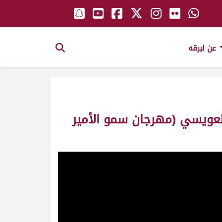
عن لبرقه
 العويسي (مهرجان سمو الأمير