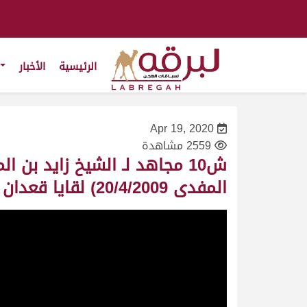
الرئيسية
الأخبار
Apr 19, 2020
2559 مشاهدة
ش10 مجاهد لـ الشيخ زايد ب
المفدى 20/4/2009) لقايا قعدان مفتوح 7:49:7