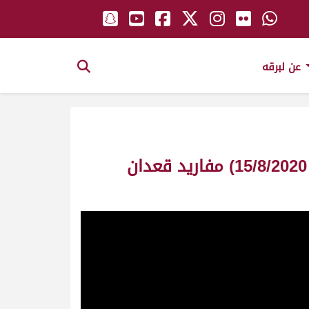
عن لبرقه
ش16 صايب لـ محمد عبدالهادي الغيثاني (السباق التمهيدي الصيفي الثاني 15/8/2020) مفاريد قعدان