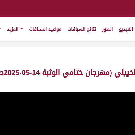
الفيديو
الصور
نتائج السباقات
مواعيد السباقات
المزيد
ش2 ب