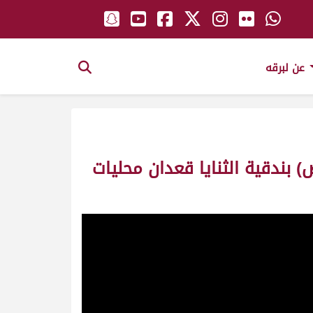
عن لبرقه
حار لـ سيف مبارك هواش الخييلي (مهرجان ختامي الوثبة 14-05-2025ص) بندقية الثنايا قعدان محليات