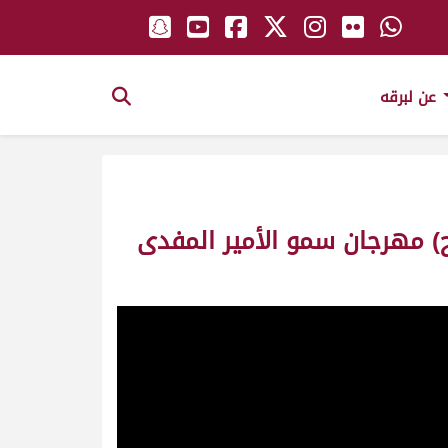
عن لبرقه
رح) مهرجان سمو الأمير المفدى