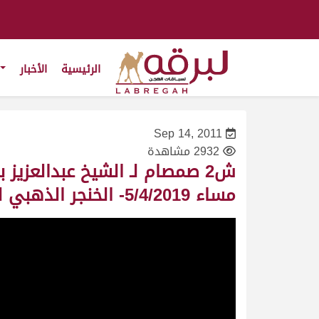
الرئيسية
الأخبار
Sep 14, 2011
2932 مشاهدة
ش2 صمصام لـ الشيخ عبدالعزيز
مساء 5/4/2019- الخنجر الذهبي للحقايق قعدان مفتوح 5:45:69