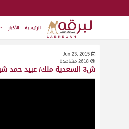
الرئيسية
الأخبار
Jun 23, 2015
2618 مشاهدة
ش3 السعدية ملك/ عبيد حمد شينان – السباق المحلي الثالث 13/11/2009– ثنايا بكار- التوقيت 9:27:05