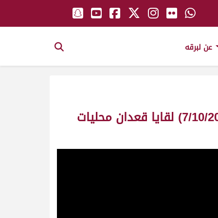
عن لبرقه
ش7 غازي لـ سعيد سليم سالم بالاسود العامري (سباق تمهيدي المرموم 7/10/2016) لقايا قعدان محليات