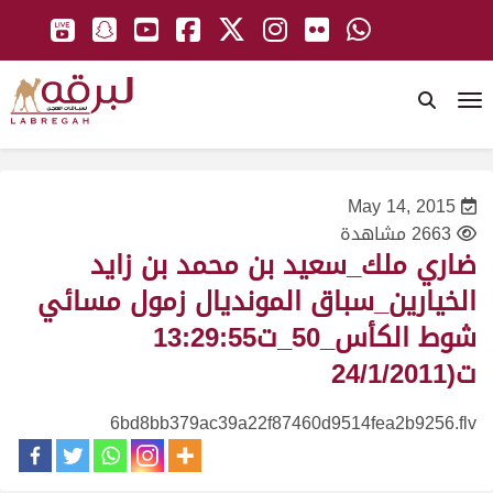
To
May 14, 2015
2663 مشاهدة
ضاري ملك_سعيد بن محمد بن زايد
الخيارين_سباق المونديال زمول مسائي
شوط الكأس_50_ت13:29:55
ت(24/1/2011
6bd8bb379ac39a22f87460d9514fea2b9256.flv